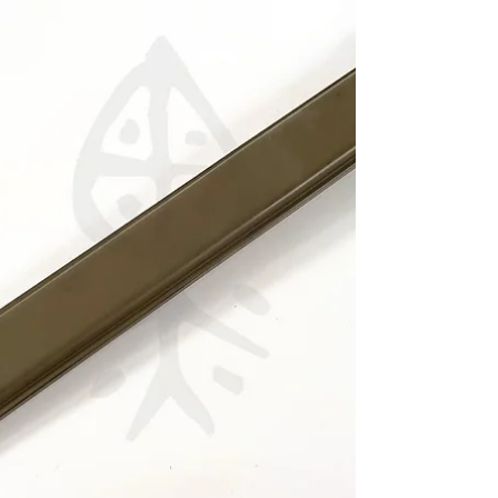
Cloth Carrying Case 製造年份：軍號為民國元
年(1912)以後，確切年份未詳；攜行袋為民國
14年(1925)以後，確切年份未詳 製造單位：
C.G. Conn Ltd.（C.G.康恩有限公司）；布製
攜行袋製造單位未詳 生產國家：美國 館藏單
位：黑水博物