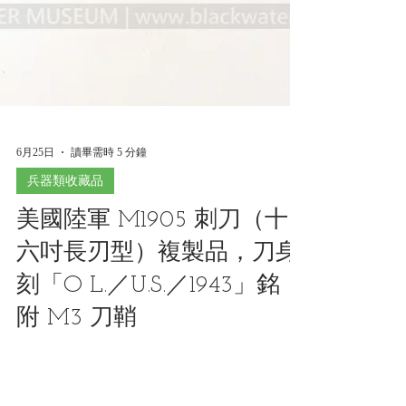
6月25日
讀畢需時 5 分鐘
兵器類收藏品
美國陸軍 M1905 刺刀（十
六吋長刃型）複製品，刀身
刻「O L.／U.S.／1943」銘，