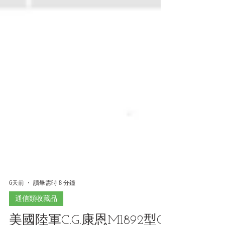
6天前
讀畢需時 8 分鐘