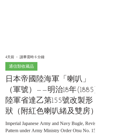
4天前
讀畢需時 6 分鐘
通信類收藏品
日本帝國陸海軍「喇叭」
（軍號）——明治18年(1885)
陸軍省達乙第155號改製形
狀（附紅色喇叭緒及雙房）