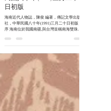
著，傳記文學出版社，中華
民國八十年(1991)三月二十
日初版
海南近代人物誌，陳俊 編著，傳記文學出版
社，中華民國八十年(1991)三月二十日初版 王
序 海南位於我國南疆,與台灣並稱南海雙珠。
漢置珠崖、儋耳兩郡,其後歷朝或廢或置。宋
史食貨志商稅條 :「海南收稅,較船之丈尺,謂之
格納。……賈物自泉、福、兩浙、湖廣至者,
皆金銀物帛,直或...