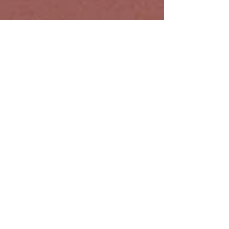
2022年7月17日
讀畢需時 2 分鐘
圖書
中國的1948年︰兩種命運的
決戰，劉統 著
中國的1948年︰兩種命運的決戰 作者： 劉統
出版社：三聯書店 出版日期：2009/12/01 語
言：簡體中文 ISBN：9787108023506 規格：