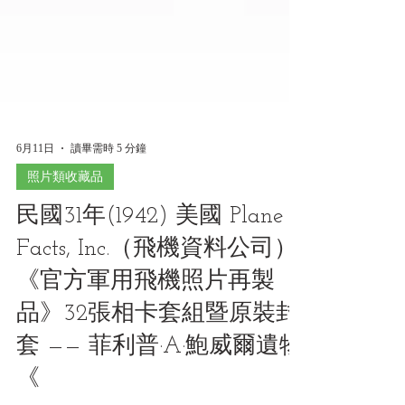
6月11日
讀畢需時 5 分鐘
照片類收藏品
民國31年(1942) 美國 Plane
Facts, Inc.（飛機資料公司）
《官方軍用飛機照片再製
品》32張相卡套組暨原裝封
套 —— 菲利普·A·鮑威爾遺物