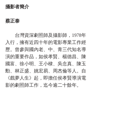
攝影者簡介
蔡正泰　
　　台灣資深劇照師及攝影師，1978年
入行，擁有近四十年的電影專業工作經
歷。曾參與國內老、中、青三代知名導
演的重要作品，如侯孝賢、楊德昌、陳
國富、徐小明、王小棣、吳念真、陳玉
勳、林正盛、姚宏易、周杰倫等人。自
《戲夢人生》起，即擔任侯孝賢導演電
影的劇照師工作，迄今逾二十餘年。