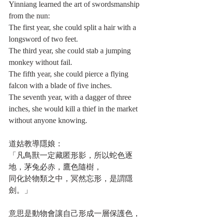
Yinniang learned the art of swordsmanship 
from the nun:
The first year, she could split a hair with a 
longsword of two feet.
The third year, she could stab a jumping 
monkey without fail.
The fifth year, she could pierce a flying 
falcon with a blade of five inches.
The seventh year, with a dagger of three 
inches, she would kill a thief in the market 
without anyone knowing.
道姑教導隱娘：
「凡鳥獸一定藏匿形影，所以蛇色逐
地，茅兔必赤，鷹色隨樹，
同化於物類之中，冥然忘形，是謂隱
劍。」
意思是動物會讓自己形成一層保護色，