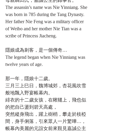
母親聶田氏，嘉誠公主的録事官。
The assassin’s name was Nie Yinniang. She 
was born in 785 during the Tang Dynasty. 
Her father Nie Feng was a military officer 
of Weibo and her mother Nie Tian was a 
scribe of Princess Jiacheng.
隱娘成為刺客，是一個傳奇…
The legend began when Nie Yinniang was 
twelve years of age.
那一年，隱娘十二歲。
三月三上巳日，魏博城郊，杏花風吹雪
般地飄入野宴帳幕內。
緋衣的十二歲女孩，在鞦韆上，飛也似
的把自己盪到碧天高處，
突然縱身飛出，躍上樹梢，攀走於枝椏
間，身手俐落，引來眾人一片驚嘩…，
帳幕內美麗的元誼女前來覲見嘉誠公主