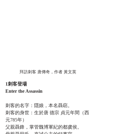
拜訪刺客 唐傳奇，作者 黃文英
1刺客登場
Enter the Assassin
刺客的名字：隱娘，本名聶窈。
刺客的身世：生於唐 德宗 貞元年間（西
元785年）
父親聶鋒，掌管魏博軍紀的都虞侯。