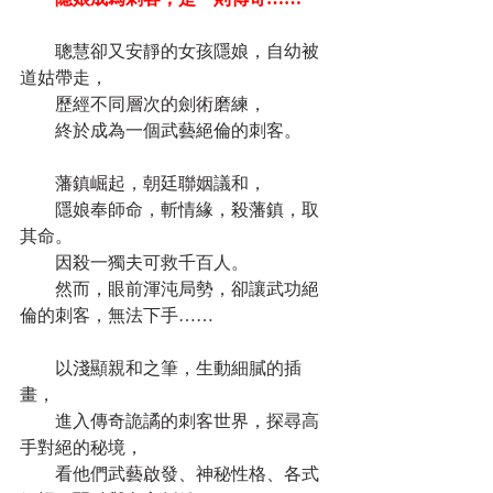
　　聰慧卻又安靜的女孩隱娘，自幼被
道姑帶走，
　　歷經不同層次的劍術磨練，
　　終於成為一個武藝絕倫的刺客。
　　藩鎮崛起，朝廷聯姻議和，
　　隱娘奉師命，斬情緣，殺藩鎮，取
其命。
　　因殺一獨夫可救千百人。
　　然而，眼前渾沌局勢，卻讓武功絕
倫的刺客，無法下手……
　　以淺顯親和之筆，生動細膩的插
畫，
　　進入傳奇詭譎的刺客世界，探尋高
手對絕的秘境，
　　看他們武藝啟發、神秘性格、各式