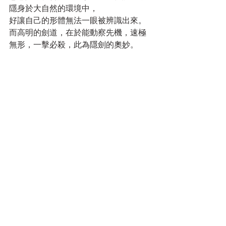
隱身於大自然的環境中，
好讓自己的形體無法一眼被辨識出來。
而高明的劍道，在於能動察先機，速極
無形，一擊必殺，此為隱劍的奧妙。
The nun told Yinniang: "Birds and animals 
hide their traces. Therefore snakes take on 
the color of the earth, prairie hares hide in 
the grasses and eagles blend in with the 
trees. Assimilating oneself into similar kinds, 
that is, losing one's own traces, is the art of 
hidden swordsmanship."
道姑又說：
「隱劍之志，在於止殺。殺一獨夫子，
能救千百人，就殺。」
行刺的目的，在於阻止更多的殺戮，這
是必要之惡。