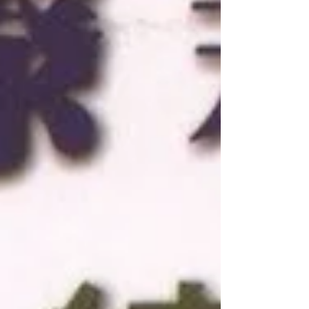
（後期，自第五期起接任） 編輯人： 金仲華
出版者： 世界知識社 發行地點： 香港（武漢
失守，南遷香港發行） 印刷者： 生活印刷所
登記字號： 中華郵政特准掛號認為新聞紙
類、內政部登記證警字第四〇七四