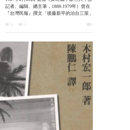
英堂 出版，中華民國97年5
月(2008)
1927年2月20曰 菊仙（黃旺成，新竹人，歷任
記者、編辑、總主筆，1888-1979年）曾在
『台灣民報』撰文「後藤新平的治台三策」
說，後藤新平就任時，發現台灣人性格有三個
弱點，而制定三個策略治理：一、台灣人怕
死，要用高壓手段加以威嚇。二、台灣人愛
錢，可以用小錢加以利用。三、台灣