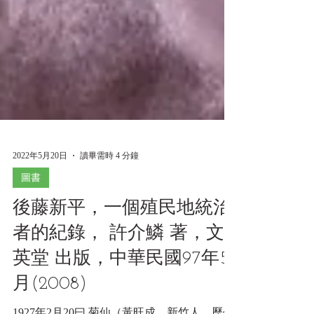
2022年5月20日
讀畢需時 4 分鐘
圖書
後藤新平，一個殖民地統治
者的紀錄， 許介鱗 著，文