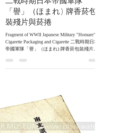
3月7日
讀畢需時 6 分鐘
經理類收藏品
二戰時期日本帝國軍隊
「譽」（ほまれ) 牌香菸包
裝殘片與菸捲
Fragment of WWII Japanese Military "Homare"
Cigarette Packaging and Cigarette 二戰時期日本
帝國軍隊「譽」（ほまれ) 牌香菸包裝殘片與
菸捲 《Black Water Museum Collections | 黑水
博物館館藏》 1. 基本資料 文物名稱： 二戰時
期日本帝國軍隊「譽」（ほまれ) 牌香菸包裝
殘片與菸捲 英文名稱： Fragment of WWII
Japanese Military "Homare" Cigarette Packaging
and Cigarette 製造年份： 約昭和15年(民國29
年|1940)至昭和20年(民國34年|1945)8月15日