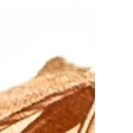
年.1940） 《Black Water Museum Collections |
黑水博物館館藏》 1. 基本資料 文物名稱： 日
本帝國陸軍「三八式銃實包」15發裝紙盒（減
裝彈版），昭和15年（民國29年.1940） 英文
名稱： 1940 Imperial Japanese Army Type 38
Rifle 15-Round Ammunition Box (Reduced
Charge 'G' Mark) 製造年份： 昭和15年（民國
29年.1940）4月與6月 製造單位： 日本帝國東
京第一陸軍造兵廠（批號與檢驗標記：「14
戊」、「一三〇二」、「742」等） 生產國
家： 日本帝國 館藏單位： 黑水博物館 (Black
Water Museum) 2. 藏品說明...