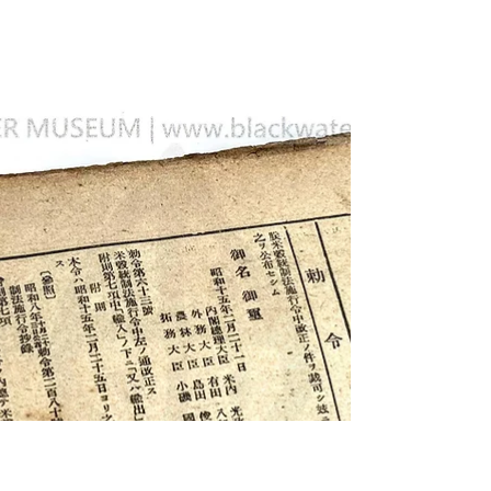
日本帝國，南支派遣軍報道部，城田二郎 名
刺《Black Water Museum Collections | 黑水博物
館館藏》 城多 二郎（しろた じろう、1902年
7月 - 1940年代）は、日本の元俳優、元映画
監督である。本名は城田...