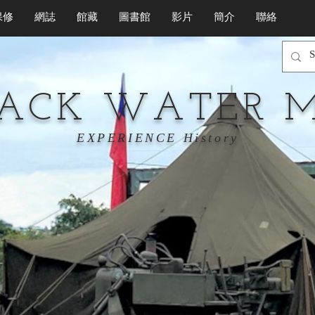
保修
網誌
館藏
圖書館
影片
簡介
聯絡
LACK WATER 
EXPERIENCE History