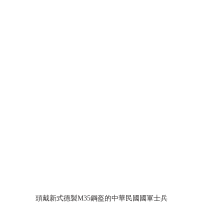
頭戴新式德製M35鋼盔的中華民國國軍士兵