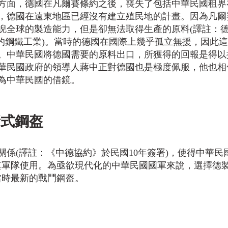
方面，德國在凡爾賽條約之後，喪失了包括中華民國租界
，德國在遠東地區已經沒有建立殖民地的計畫。因為凡爾
睨全球的製造能力，但是卻無法取得生產的原料(譯註：
數的鋼鐵工業)。當時的德國在國際上幾乎孤立無援，因此
。中華民國將德國需要的原料出口，所獲得的回報是得以
華民國政府的領導人蔣中正對德國也是極度佩服，他也相
為中華民國的借鏡。
新式鋼盔
關係(譯註：《中德協約》於民國10年簽署)，使得中華民
盔給其軍隊使用。為亟欲現代化的中華民國國軍來說，選擇德
是當時最新的戰鬥鋼盔。