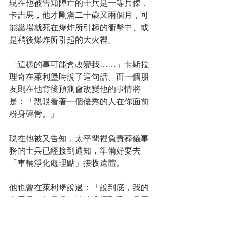
現在他被告知陣亡的士兵是一等兵傑．
卡吉馬，他才剛滿二十歲又兩個月，可
能當場就死在爆炸所引起的衝擊中、或
是稍後爆炸所引起的大火裡。
「這樣的事可能會改變我……」卡斯拉
理奇在萊利堡時說了這句話。而一個朋
友則在他背後預測會改變他的事情將
是：「親眼看著一個優秀的人在你面前
粉身碎骨。」
現在他被又告知，太平間裡負責葬儀事
務的士兵已經接到通知，準備好要去
「車輛淨化處理點」接收遺體。
他也曾在萊利堡說過：「說到底，我的
意思是，如果我們輸掉這場戰爭，我羅
夫‧卡斯拉理奇也會輸掉自己的這場戰
役。」