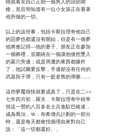
睛就看見自己正朝一個男人的頭部開
槍，並且明知道有一位小女孩正在看著
他所做的一切。
以上的這些事，包括卡斯拉理奇他自己
的惡夢也都還沒有開始，但是有一個夢
他將會記得—他的妻子、朋友正在參加
一個葬禮，並圍繞在一個讓他倏然墜入
的墓穴旁邊；或是周遭的東西都爆炸
了，他試圖要反擊，手邊卻沒有任何的
武器與子彈，只有一籃老舊的彈藥……
這些夢魘很快就要成真了，只是在二○○
七年四月初，羅夫．卡斯拉理奇中校率
領這一營約八百多名士兵進駐巴格達，
成為喬治．Ｗ．布希增兵計劃的一部分
時，還是每天都會找個理由來對自己
說：「這一切都還好。」