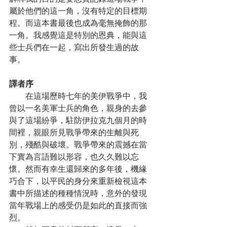
屬於他們的這一角，沒有特定的目標期
程。而這本書最後也成為毫無掩飾的那
一角。我感覺這是特別的恩典，能與這
些士兵們在一起，寫出所發生過的故
事。
譯者序
　　在這場歷時七年的美伊戰爭中，我
曾以一名美軍士兵的角色，親身的去參
與了這場紛爭，駐防伊拉克九個月的時
間裡，親眼所見戰爭帶來的生離與死
別，殘酷與破壞。戰爭帶來的震撼在當
下實為言語難以形容，也久久難以忘
懷。然而有幸生還歸來的多年後，機緣
巧合下，以平民的身分來重新檢視這本
書中所描述的種種情況時，意外的發現
當年戰場上的感受仍是如此的直接而強
烈。