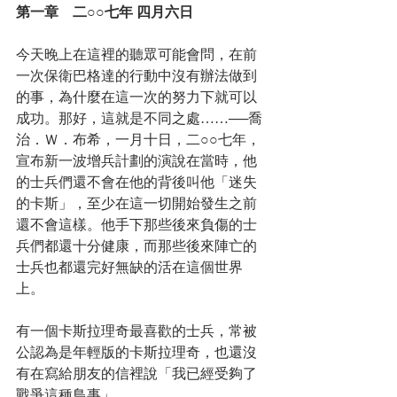
第一章　二○○七年 四月六日
今天晚上在這裡的聽眾可能會問，在前
一次保衛巴格達的行動中沒有辦法做到
的事，為什麼在這一次的努力下就可以
成功。那好，這就是不同之處……──喬
治．Ｗ．布希，一月十日，二○○七年，
宣布新一波增兵計劃的演說在當時，他
的士兵們還不會在他的背後叫他「迷失
的卡斯」，至少在這一切開始發生之前
還不會這樣。他手下那些後來負傷的士
兵們都還十分健康，而那些後來陣亡的
士兵也都還完好無缺的活在這個世界
上。
有一個卡斯拉理奇最喜歡的士兵，常被
公認為是年輕版的卡斯拉理奇，也還沒
有在寫給朋友的信裡說「我已經受夠了
戰爭這種鳥事」。