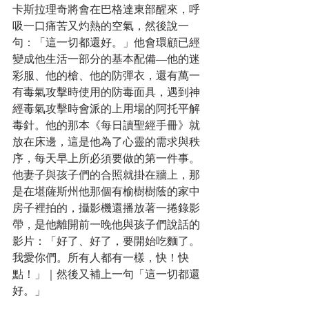
卡斯拉理奇將會在巴格達東部醒來，呼
吸一口痛苦又灼熱的空氣，然後說一
句：「這一切都還好。」他會環顧已經
變成他生活一部分的基本配備—他的迷
彩服、他的槍、他的防彈衣，還有萬一
有毒氣攻擊時使用的防毒面具，遇到神
經毒氣攻擊時會派的上用場的阿托平解
毒針。他的那本《每日讀聖經手冊》就
放在床邊，這是他為了心靈的需求與秩
序，每天早上所必須要做的第一件事。
他妻子與孩子們的合照就掛在牆上，那
是在堪薩斯州他那個有榆樹樹蔭的家中
房子裡拍的，攝影機還播放著一捲錄影
帶，是他離開前一晚他與孩子們說話的
影片：「好了、好了，要開始吃麵了。
我愛你們。所有人都有一樣，快！快
點！」｜然後又補上一句「這一切都還
好。」