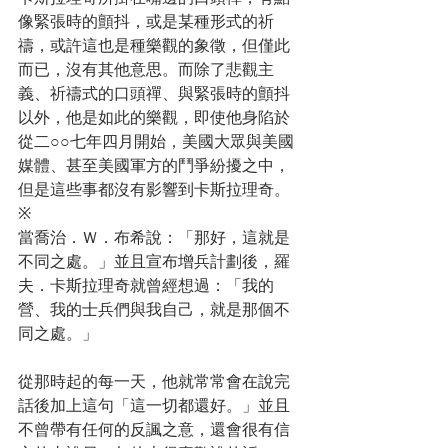
像緊張時的顫抖，或是某種形式的祈
禱，或許這也是種樂觀的象徵，但僅此
而已，沒有其他意思。而除了悲觀主
義、祈禱式的口頭禪、與緊張時的顫抖
以外，他是如此的樂觀，即使他身陷於
從二○○七年四月開始，美國大眾與美國
媒體、甚至美國軍方的鬥爭紛擾之中，
但是這些事都沒有影響到卡斯拉理奇。
※
當喬治．Ｗ．布希說：「那好，這就是
不同之處。」並且宣布增兵計劃後，羅
夫．卡斯拉理奇就曾經想過：「我的
營、我的士兵們與我自己，就是那個不
同之處。」
從那時起的每一天，他就常常會在說完
話後加上這句「這一切都還好。」並且
不曾帶有任何的反諷之意，還會很有信