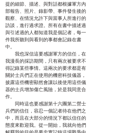
提的細節、描述、與對話都根據軍方內
部報告、照片、錄影帶、事件發生後的
觀察、在情況允許下與當事人所進行的
訪談，進行過求證。所有在書中描述過
與引述過的人都知道我是個記者，每一
件我所聽到與看到的事都會記錄在書
中。
　　我也深信這要感謝軍方的信任，在
我漫長的採訪期間，只有兩次被要求不
得記錄某些事情。這兩次的要求都是有
關於士兵們正在使用的機密科技儀器，
披露這些機密顯然會讓以後使用這些儀
器的士兵增加傷亡風險，於是我同意合
作。
　　同時這也要感謝第十六團第二營士
兵們的信任，容忍一個記者待在他們之
中，而且在大部分的情況下都以信任的
態度來歡迎我。從一開始，我就向他們
解釋我的目的是要忠實記錄這場戰爭中