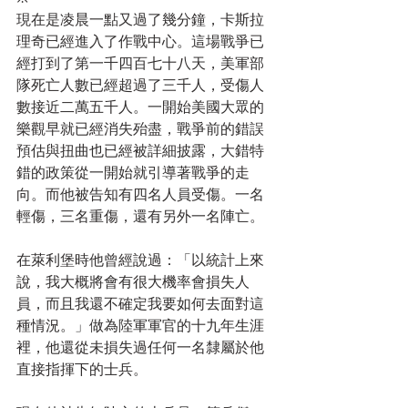
現在是凌晨一點又過了幾分鐘，卡斯拉
理奇已經進入了作戰中心。這場戰爭已
經打到了第一千四百七十八天，美軍部
隊死亡人數已經超過了三千人，受傷人
數接近二萬五千人。一開始美國大眾的
樂觀早就已經消失殆盡，戰爭前的錯誤
預估與扭曲也已經被詳細披露，大錯特
錯的政策從一開始就引導著戰爭的走
向。而他被告知有四名人員受傷。一名
輕傷，三名重傷，還有另外一名陣亡。
在萊利堡時他曾經說過：「以統計上來
說，我大概將會有很大機率會損失人
員，而且我還不確定我要如何去面對這
種情況。」做為陸軍軍官的十九年生涯
裡，他還從未損失過任何一名隸屬於他
直接指揮下的士兵。