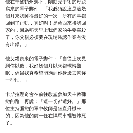
他在華盛頓州鄉下，剛動完手術的母親
寫來的電子郵件：「我必須說這是這幾
個月來我睡得最好的一次，所有的事都
回到了正軌，真好啊！是蘿西來接我回
家的，因為那天早上我們家的牛要宰殺
了，你父親必須要在現場確認作業有沒
有出錯。」
他父親寫來的電子郵件：「自從上次見
到你以後，我好幾個月以來都輾轉難
眠，偶爾我真希望能夠到你身邊去幫你
一些忙。」
卡斯拉理奇會在前往教堂參加天主教彌
撒的路上再說：「這一切都還好。」那
位主持彌撒的軍中牧師是坐直升機來
的，因為他的前一任在悍馬車裡被炸死
了。