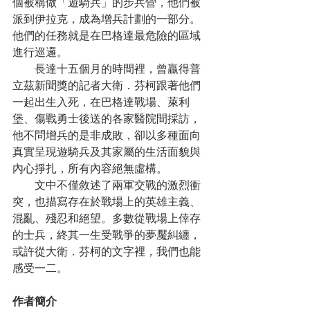
個被稱做「遊騎兵」的步兵營，他們被
派到伊拉克，成為增兵計劃的一部分。
他們的任務就是在巴格達最危險的區域
進行巡邏。
　　長達十五個月的時間裡，曾贏得普
立茲新聞獎的記者大衛．芬柯跟著他們
一起出生入死，在巴格達戰場、萊利
堡、傷戰勇士後送的各家醫院間採訪，
他不問增兵的是非成敗，卻以多種面向
真實呈現遊騎兵及其家屬的生活面貌與
內心掙扎，所有內容絕無虛構。
　　文中不僅敘述了兩軍交戰的激烈衝
突，也描寫存在於戰場上的英雄主義、
混亂、殘忍和絕望。多數從戰場上倖存
的士兵，終其一生受戰爭的夢魘糾纏，
或許從大衛．芬柯的文字裡，我們也能
感受一二。
作者簡介