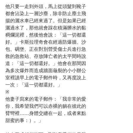
他只要一走到外頭，馬上從頭髮到靴子
都會沾染上一層沙塵，除非防止塵土飛
揚的灑水車已經來過了。但是如果已經
灑過水了，那他就會踩在積滿髒水的黏
稠爛泥裡，然後他會說：「這一切都還
好。」卡斯拉理奇會在經過防爆牆、沙
包、碉堡、正在對別營受傷士兵進行急
救的急救站、存放陣亡者的太平間時說
道：「這一切都還好。」他會在那間因
為多次爆炸而造成牆面龜裂的小小辦公
室裡讀早上的電子郵件時，又再度說上
一次：「這一切都還好。」
※
他妻子寫來的電子郵件：「我非常的愛
你，我希望我們可以赤裸的躺在彼此的
臂彎裡……身體交纏在一起，或者來點
甜蜜的事：）。」