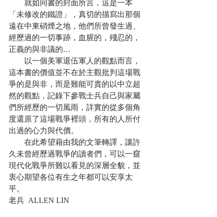
　　就如同書的封面所言，這是一本
「未修改的鐵證」，真切的描寫出那個
遠在中東硝煙之地，他們所曾發生過、
經歷過的一切事跡，血腥的，殘忍的，
正義的與非議的…
　　以一個美軍退伍軍人的觀點而言，
這本書的價值並不在於主觀批判這場戰
爭的是與非，而是難能可貴的以中立超
然的觀點，記錄下參戰士兵自己與家屬
們所經歷的一切風雨，詳實的從多個角
度還原了這場戰爭裡頭，所有的人所付
出過的心力與代價。
　　在此希望藉由我的文筆轉譯，讓許
久未曾經歷過戰爭的讀者們，可以一窺
現代化戰爭所難以看見的深層全貌，並
衷心期望各位有生之年都可以安享太
平。
老兵  ALLEN LIN