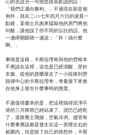
心的去說另一句他也很喜歡說的話：
「我們正邁向勝利。」不過現在卻是個
例外，就在二○○七年四月六日的凌晨一
點鐘，某個士兵跑來猛敲他的房門將他
叫醒，讓他說了些不同於以往的話。他
一邊睜開眼睛一邊說：「幹！搞什麼
啊。」
事情是這樣，卡斯拉理奇與他的營根本
不應該在這裡，這也是已經清醒、穿好
衣服、從他的貨櫃屋走了一小段路到營
指揮中心的卡斯拉理奇，考量接下來會
在他身上發生什麼事時的態度。
不過值得慶幸的是，把這裡搞得泥濘不
堪的三月降雨已經結束了。泥巴已經乾
了，道路塵土飛揚，空氣冷冽。儘管有
什麼事應該都是發生在這一英哩左右的
範圍內，但是除了自己的猜想外，卡斯