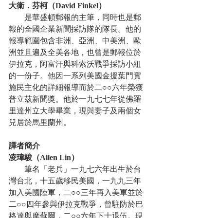
大衛．芬柯（David Finkel）
　　是華盛頓郵報的主筆，同時也是郵
報的全國企業新聞採訪隊的隊長。他的
報導範圍包含非洲、亞洲、中美洲、歐
洲並且遍及全美各地，也曾是郵報位於
伊拉克，阿富汗與科索沃戰爭採訪小組
的一份子。他因一系列美國金援葉門實
施民主化的詳細報導而於二○○六年榮獲
普立茲新聞獎。他於一九七七年從佛羅
里達州立大學畢業，現與妻子及兩個女
兒居於馬里蘭州。
譯者簡介
凌瑋駿（Allen Lin）
　　筆名「老兵」一九七六年出生於台
灣台北，十五歲移民美國，一九九三年
加入美國陸軍，二○○三年再入美軍並於
二○○四年參與伊拉克戰爭，曾駐防於巴
格達與摩蘇爾，二○○六年下士退伍。現