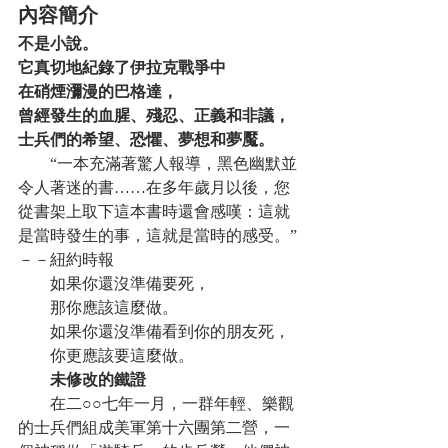
內容簡介
不是小說。
它真切地紀錄了伊拉克戰爭中
在硝煙瀰漫的巴格達，
曾經發生的血腥、殘忍、正義和非議，
士兵們的希望、恐懼、夢想和夢魘。
　　“一本充滿著驚人報導，黑色幽默並
令人著迷的書……在多年歲月以後，您
從書架上取下這本書時還會感嘆：這就
是當時發生的事，這就是當時的感受。”
－－紐約時報
　　如果你還沒準備要死，
　　那你應該這麼做。
　　如果你還沒準備看到你的朋友死，
　　你更應該要這麼做。
　　未修改的鐵證
　　在二○○七年一月，一群年輕、樂觀
的士兵們組成美軍第十六團第二營，一