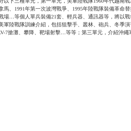
以下三種單元，第一單元，美軍陸戰隊1960年代越南戰場
拿馬、1991年第一次波灣戰爭、1995年陸戰隊裝備革命替
戰場…等個人單兵裝備21套、輕兵器、通訊器等，將以戰
美軍陸戰隊訓練介紹，包括狙擊手、叢林、砲兵、冬季演
AV-7搶灘、攀降、靶場射擊…等等；第三單元，介紹沖繩