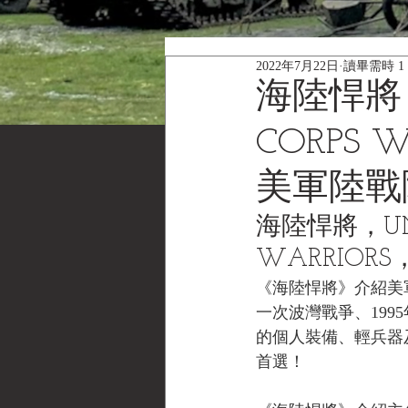
2022年7月22日
讀畢需時 1
海陸悍將，U
CORPS
美軍陸戰
海陸悍將，UNIT
WARRIO
《海陸悍將》介紹美軍陸
一次波灣戰爭、199
的個人裝備、輕兵器
首選！