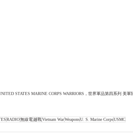
ITED STATES MARINE CORPS WARRIORS，世界軍品第四系列 美
TES
RADIO
無線電
越戰
Vietnam War
Weapons
U. S. Marine Corps
USMC