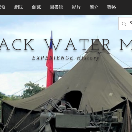
保修
網誌
館藏
圖書館
影片
簡介
聯絡
LACK WATER 
EXPERIENCE History