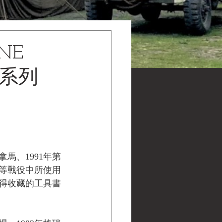
NE
四系列
拿馬、1991年第
場等戰役中所使用
得收藏的工具書