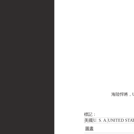
海陸悍將，UN
標記：
美國
U. S. A.
UNITED STA
圖書