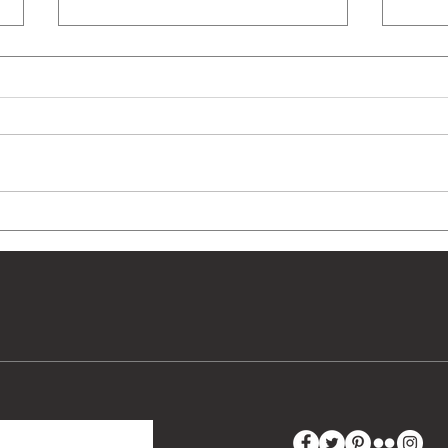
廣告表示：╴╴╴。老牌子．
天鵝
時髦貨．推銷術，從日本時代
的天
廣告看見台灣的摩登生活 作
者：陳柔縉