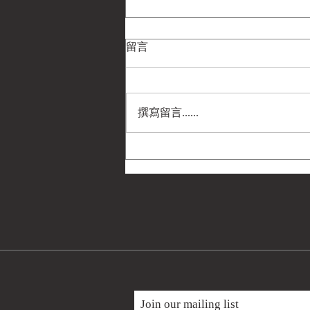
留言
撰寫留言......
BMW R69 與 R69S 超級檔
案，民國 72 年 (1983) 羅伊・
哈波（Roy Harper）
Join our mailing list