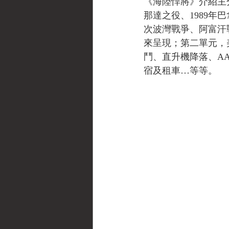
《海陸悍將》介紹主分
那達之役、1989年巴
次波灣戰爭、阿富汗
來呈現；第二單元，
鬥、直升機降落、A
宿及租車…等等。