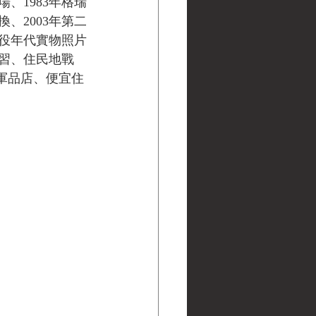
、1983年格瑞
換、2003年第二
役年代實物照片
習、住民地戰
軍品店、便宜住