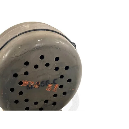
1939 Lucky Strike Green Cigarettes Soft Pack
(Series 109 Tax Stamp) 民國28年(1939)紅吉士
香菸(Lucky Strike)經典綠包裝未拆封軟包裝
《Black Water Museum Collections | 黑水博物館
館藏》 1. 基本資料 文物名稱： 民國28年
(1939)紅吉士香菸經典綠未拆封軟包裝 英文名
稱： 1939 Lucky Strike Green Cigarettes Soft
Pack (Series 109 Tax Stamp) 製造年份： 第二次
世界大戰初期 / 民國28年(1939) 製造單位： 美
國菸草公司維吉尼亞州第130號工廠 (The
American Tobacco Company, Factory No. 130,
District of Virginia) 生產國家： 美國 (U.S.A.)
館藏單位： 黑水博物館 (Black Water Museum)
2. 藏品說明 本件藏品為一包於美國正式參戰
前之民國28年(1939)所生產