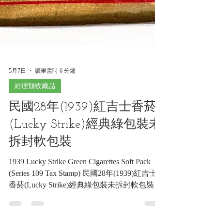
5月7日
讀畢需時 6 分鐘
經理類收藏品
民國28年(1939)紅吉士香菸
(Lucky Strike)經典綠包裝未
拆封軟包裝