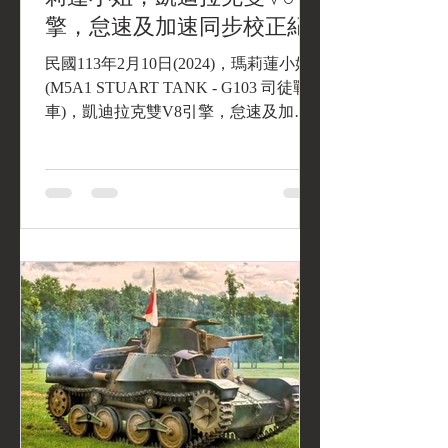
擎，怠速及加速同步校正紀
錄
民國113年2月10日(2024)，瑪莉蓮小姐
(M5A1 STUART TANK - G103 司徒戰
車)，凱迪拉克雙V8引擎，怠速及加速
同步校正紀錄。 民國113年2月10日
(2024)，瑪莉蓮小姐 (M5A1 STUART
TANK - G103...