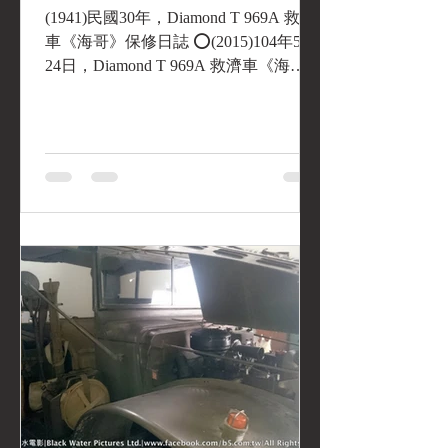
拆開一看，糟糕! 是離合器彈簧斷
(1941)民國30年，Diamond T 969A 救濟
車《海哥》保修日誌 ⭕(2015)104年5月
24日，Diamond T 969A 救濟車《海
哥》，儀表系統維修。 Diamond T 969A
救濟車《海哥》，轉速表碼錶線斷裂，
幾年下來透過各種管道尋找庫存(NOS...