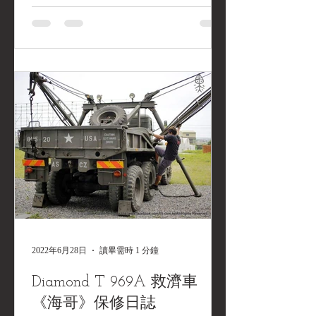
擎，看來需要卸下這顆高齡的啟動馬
達，進行一次徹底大翻修。因為當年這
輛推土機只生產一千多輛，零件非常不
易取得，要找一顆庫存備料那真是不可
能的任務，只能先分解，找出病徵後再
作打算。 拆開啟動馬達後發現離合器彈
簧斷裂，碳刷磨損...找尋零件的任務開
始，在台灣這邊經過兩個月各方的洽詢
均無結果，還好在美國尋獲相容替代
品，經過老師傅巧手，這顆阿公級的啟
動馬達又再度復活，準備安排時間裝回
克拉克 CA-1 空運推土機的身上。 克拉
克 CA-1 空運推土機故障的啟動馬達 克
拉克 CA-1 空運推土機故障的啟動馬達
已被拆卸 克拉克 CA-1 空運推土機啟動
2022年6月28日
讀畢需時 1 分鐘
馬達安裝的位置非常狹小，拆卸馬達是
Diamond T 969A 救濟車
一件苦差事。 拆卸下來的克拉克 CA-1
空運推土機啟動馬達 準備分解啟動馬達
《海哥》保修日誌