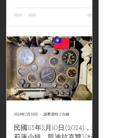
出廠之二戰經典 福特 GPW 1/4噸吉普
車。前次油箱更換作業追溯至民國100
年（2011），係為配合當時《金剛演
習》前夕之車輛大翻修所安裝的全新進
口油箱。 維修原因： 該油箱服役至今
已近14個年頭。經檢查發現，舊油箱內
部鏽蝕狀況嚴重，鐵鏽剝落屢次造成供
油管路堵塞，嚴重影響車輛運作可靠
性。 解決方案與成果： 為求一勞永逸
並提升耐用度，本次捨棄傳統鐵製油
箱，改採 「訂製不鏽鋼油箱」 。工程
於今日（114年12月7日）順利完工，徹
底解決油路阻塞隱患，讓這台二戰老兵
重獲順暢油路，相信這台 GPW 未來能
陪我們走更長遠的路！ 【Maintenance
2024年2月10日
讀畢需時 2 分鐘
Record】1942 Ford GPW 1/4 Ton Jeep —
Stainless Steel Fuel Tank Upgrade Date:
民國113年2月10日(2024)，瑪
December 7, 2025 Vehicle Hist
莉蓮小姐，凱迪拉克雙V8引