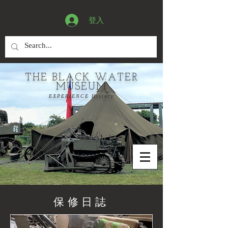
登入
THE BLACK WATER
MUSEUM
EXPERIENCE History
保修日誌