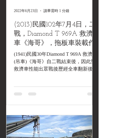
2022年6月23日
讀畢需時 1 分鐘
(2013)民國102年7月4日，二
戰，Diamond T 969A 救濟
車《海哥》，拖板車裝載作
業，返回黑水基地
(1941)民國30年Diamond T 969A 救濟車
(吊車)《海哥》自二戰結束後，因此型
救濟車性能出眾戰後歷經全車翻新後，
仍能繼續在北約服役，除役後轉售給私
人收藏家以熱機典藏型態收藏，是歐陸
二戰紀念活動的常客，(2013)民國102年
自安特衛普港搭乘汽車船出發至基隆
港，到港