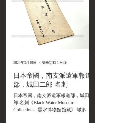
部部長 何應欽 名片《Black Water
Museum Collections | 黑水博物館館藏》
Kriegsminister Generat Ho Yin Chin 中華
民國，國民政府，軍政部部長 何應欽
名片《Black Water Museum
2024年3月19日
讀畢需時 1 分鐘
日本帝國，南支派遣軍報道
部，城田二郎 名刺
日本帝國，南支派遣軍報道部，城田二
郎 名刺《Black Water Museum
Collections | 黑水博物館館藏》 城多 二
郎（しろた じろう、1902年7月 - 1940
年代）は、日本の元俳優、元映画監督
である。本名は城田...