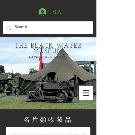
登入
THE BLACK WATER
MUSEUM
EXPERIENCE History
名片類收藏品