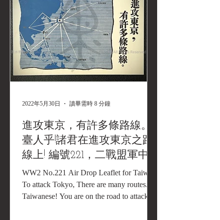
2022年5月30日
讀畢需時 8 分鐘
進攻東京，有許多條路線。
臺人乎!諸君在進攻東京之路
線上! 編號221，二戰盟軍中
日文傳單
WW2 No.221 Air Drop Leaflet for Taiwan,
To attack Tokyo, There are many routes.
Taiwanese! You are on the road to attack
Tokyo!