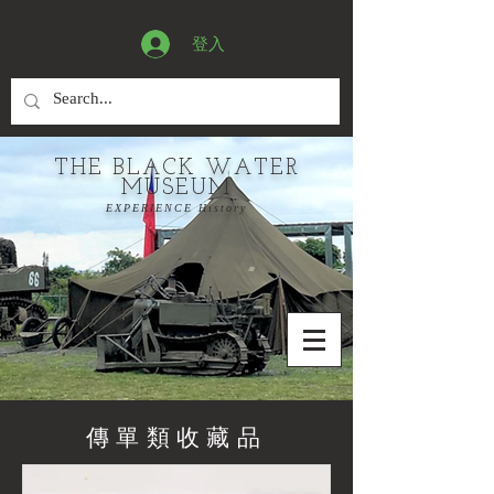
登入
THE BLACK WATER
MUSEUM
EXPERIENCE History
傳單類收藏品