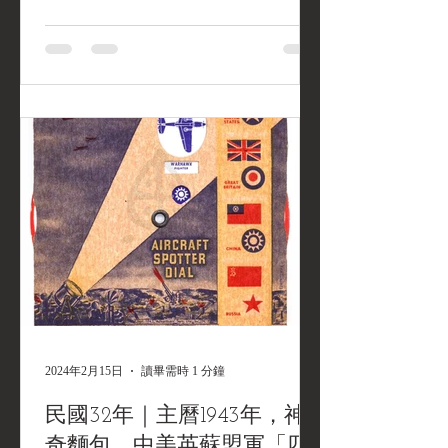
正當你們捧着一紙高中畢業證書,面臨着
今後的升學問題,...
2024年2月15日
讀畢需時 1 分鐘
民國32年｜主曆1943年，神
奇麵包，中美英蘇盟軍「四