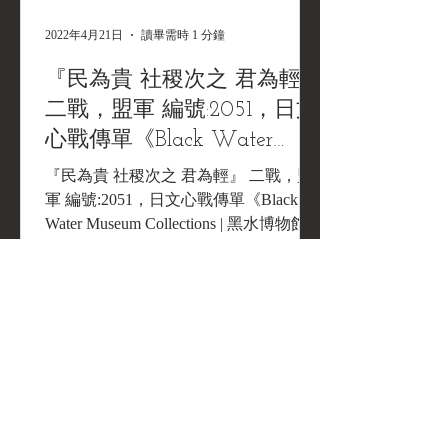
2022年4月21日
讀畢需時 1 分鐘
『民為貴 社稷次之 君為輕』
二戰，盟軍 編號:2051，日文
心戰傳單《Black Water
Museum Collections | 黑水博
『民為貴 社稷次之 君為輕』 二戰，盟
物館館藏》
軍 編號:2051，日文心戰傳單《Black
Water Museum Collections | 黑水博物館館
藏》 明治文化全集第五卷一八九頁 吉
野作造 よしのさくぞう 孟子 吉野作造
（1878年1月29日－1933年3月18日）
大...