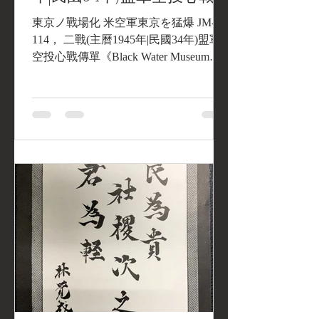
單《Black Water Museum
東京ノ戰場化 米空軍東京を猛爆 JM-
Collections | 黑水博物館館
114， 二戰(主曆1945年|民國34年)盟軍
空投心戰傳單《Black Water Museum
藏》
Collections | 黑水博物館館藏》