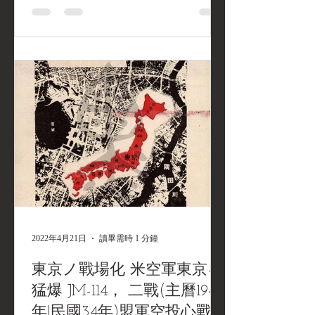
2022年4月21日
讀畢需時 1 分鐘
東京ノ戰場化 米空軍東京を
猛爆 JM-114， 二戰(主曆1945
年|民國34年)盟軍空投心戰傳