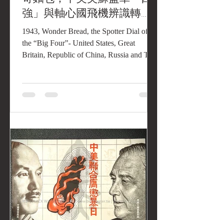
強」與軸心國飛機辨識轉
盤。《Black Water Museum
1943, Wonder Bread, the Spotter Dial of
Collections | 黑水博物館館
the “Big Four”- United States, Great
Britain, Republic of China, Russia and The
藏》
Axis Aircraft....