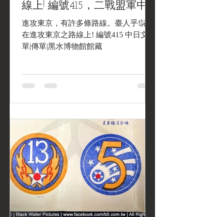
線上! 編號415，二戰盟軍中
日文傳單
進攻東京，有許多條路線。臺人乎!諸君
在進攻東京之路線上! 編號415 中日文傳
單|傳單|黑水博物館館藏