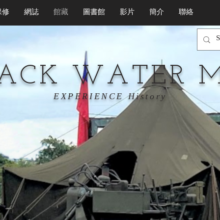
保修
網誌
館藏
圖書館
影片
簡介
聯絡
LACK WATER 
EXPERIENCE History