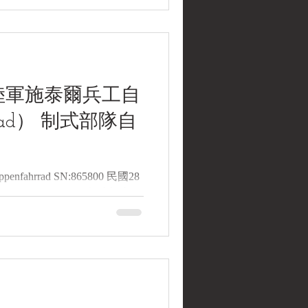
1,500磅鋁合金液壓式機車頂高機1:4
Model 480366 1,500 lb
ional Scale Model 模型比例：1:4
位：未詳 生產國家：未詳 館藏單
um) 2. 藏品說明 本藏品為美國
德國陸軍施泰爾兵工自
nrad） 制式部隊自
ruppenfahrrad SN:865800 民國28
yr Waffenrad） 制式部隊自
eum Collections | 黑水博物館
年(1939)德國陸軍施泰爾兵工
自行車 英文名稱：1939 German
hrrad 文物序號：865800（車架號
) 製造單位：施泰爾—戴姆勒—普
h AG） 生產國家：德意志國奧地利