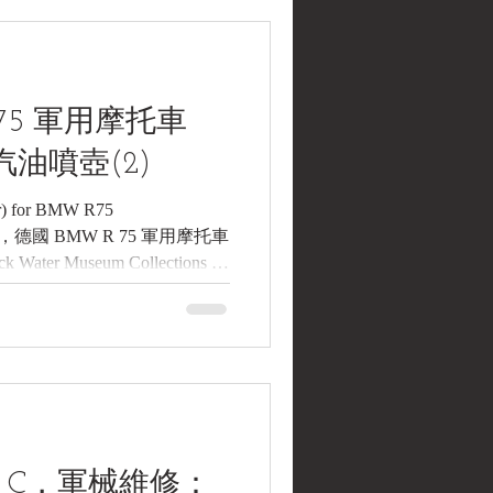
民國33年（1944）法國戰區德
1/6比例可動人形（附
WII France 1944 —
e) "Dieter", 1/6 Scale Fully
75 軍用摩托車
fahrr
用汽油噴壺(2)
tor) for BMW R75
2) 二戰，德國 BMW R 75 軍用摩托車
ter Museum Collections |
： 二戰，德國 BMW R 75
噴壺(2) 英文名稱： WWII
for BMW R75 Wehrmachtsgespann
3年(1941-1944) (二戰期間) 製
廠) 生產國家： 德國
k Water Museum) 2. 藏品說明
車配發的手動汽油噴壺（輔助
26 C，軍械維修：