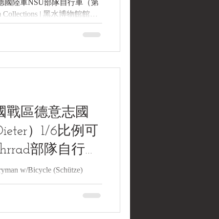
ing 二戰，德國陸軍NSU部隊自行車（第
Collections | 黑水博物館館
，德國陸軍NSU部隊自行車（第
n Army NSU Troop
rie-Regiment 43 Marking 文物序
年（1938–1942）間（推定） 製
家： 德國 館藏單位： 黑水博物館
品說明 本件為德國 NSU 製造的軍用
速鏈條傳動、28吋車輪與後
彈簧座墊、前燈、後反光器及
法國戰區德意志國
ter）1/6比例可
ahrrad部隊自行
yman w/Bicycle (Schütze)
ction Figure with
, 2002 民國33年（1944）法國戰區德
1/6比例可動人形（附
r Museum Collections | 黑水