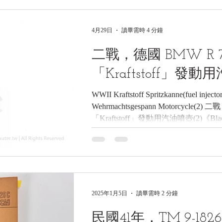
博物館館藏》 1. 基本資料 文物名稱：
意志國防軍二兵「迪特」（Dieter）
4月29日
讀畢需時 4 分鐘
Truppenfahrrad部隊自行車） 英文名稱：W
Wehrmacht Infantryman w/Bicycle (Schütz
二戰，德國 BMW R 
Poseable 12" Action Figure with Truppen
「Kraftstoff」發動
WWII Kraftstoff Spritzkanne(fuel injec
Wehrmachtsgespann Motorcycle(
「Kraftstoff」發動用汽油噴壺(2)《Black Wa
黑水博物館館藏》 1. 基本資料 文物名稱
軍用摩托車 「Kraftstoff」發動用汽油
Kraftstoff Spritzkanne(fuel injector) 
Motorcycle(2) 製造年份： 約 民國30-3
造單位： BMW (巴伐利亞發動機製造
(Germany) 館藏單位： 黑水博物館 (Blac
2025年1月5日
讀畢需時 2 分鐘
本藏品為一件二戰時期德國軍用摩托
冷啟動）。其外觀呈
民國41年，TM 9-18