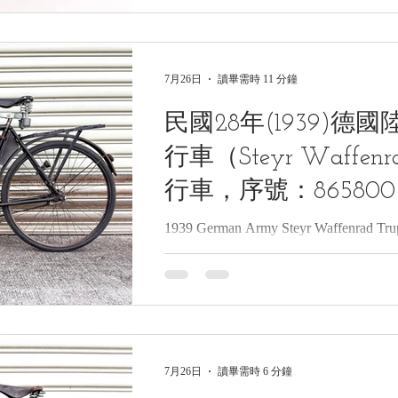
(2004)美國 Crew Line 480366型
可動模型 英文名稱：2004 U.S. Crew Line 
Aluminum Motorcycle Lift, 1:4 Funct
7月26日
讀畢需時 11 分鐘
製造年份：民國93年(2004) 製造單
位：黑水博物館(Black Water Muse
民國28年(1939)
Crew Line Model #480366「1,500
行車（Steyr Waffe
行車，序號：865800
1939 German Army Steyr Waffenrad T
年(1939)德國陸軍施泰爾兵工自行車（Ste
行車，序號：865800《Black Water Mus
館藏》 1.基本資料 文物名稱：民國28
自行車（Steyr Waffenrad） 制式部隊
Army Steyr Waffenrad Truppenfa
碼） 製造年份：約民國28年(1939
7月26日
讀畢需時 6 分鐘
赫股份公司（Steyr-Daimler-Puc