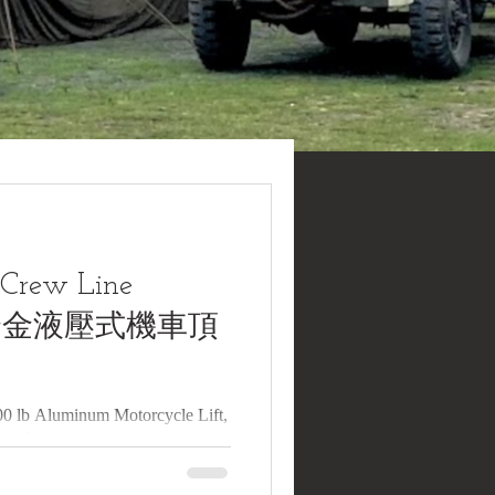
rew Line
磅鋁合金液壓式機車頂
0 lb Aluminum Motorcycle Lift,
2004)美國 Crew Line 480366型
《Black Water Museum
. 基本資料 文物名稱：民國93年