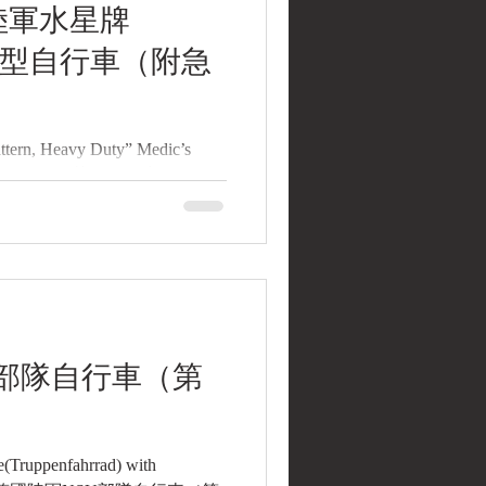
k Water Museum) 2.藏
國陸軍水星牌
uppenfahrrad），採用施
ad）重型男式車架。車體採黑
務重型自行車（附急
attern, Heavy Duty” Medic’s
47 民國36年(1947)英國陸軍水星牌
《Black Water Museum
. 基本資料 文物名稱：民國36年
)醫護勤務重型自行車（附急救箱）
 Trade Pattern, Heavy Duty”
d Box, 1947 文物序號：車架左側鋼印
5；上管資產標牌ERDE 358／
1947)，依英國BSA暨軍用自行車
U部隊自行車（第
le Museum）登錄資料.
Truppenfahrrad) with