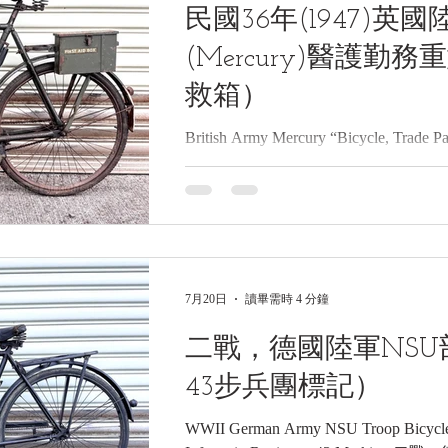
地區（今奧地利） 館藏單位：黑水博物館(Blac
民國36年(1947)英
品說明 本件為德國陸軍制式部隊自行車（Tr
泰爾兵工自行車（Steyr Waffenr
(Mercury)醫護勤
救箱）
British Army Mercury “Bicycle, Trade P
Roadster with First Aid Box, 19
(Mercury)醫護勤務重型自行車（附急救箱）
Collections | 黑水博物館館藏》 1
(1947)英國陸軍水星牌(Mercury
英文名稱：British Army Mercury “Bicycle,
Medic’s Roadster with First Ai
7月20日
讀畢需時 4 分鐘
M5589；車架右側鋼印6/VEH/172 4
W.A. 29351 製造年份：民國36年(
二戰，德國陸軍NS
博物館（The BSA & Military Bicyc
43步兵團標記）
WWII German Army NSU Troop Bicycle(