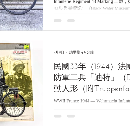
Infanterie-Regiment 43 Mark
43步兵團標記）《Black Water Museum 
藏》 1. 基本資料 文物名稱： 二戰
43步兵團標記） 英文名稱： WWII Germa
Bicycle(Truppenfahrrad) with Infante
號： 1702 製造年份： 民國27年至31
造單位： NSU Werke AG 生產國
（Black Water Museum） 2. 藏
7月9日
讀畢需時 6 分鐘
部隊自行車，採黑色鋼管菱形車架、單
擋泥板，配置後貨架、打氣筒、皮革
民國33年（1944）
車架內側懸掛式
防軍二兵「迪特」（Die
動人形（附Truppenf
車）
WWII France 1944 — Wehrmacht Infantr
"Dieter", 1/6 Scale Fully Poseable 12" A
Truppenfahrrad, Dragon Models
意志國防軍二兵「迪特」（Dieter）
Truppenfahrrad部隊自行車）《Black Wate