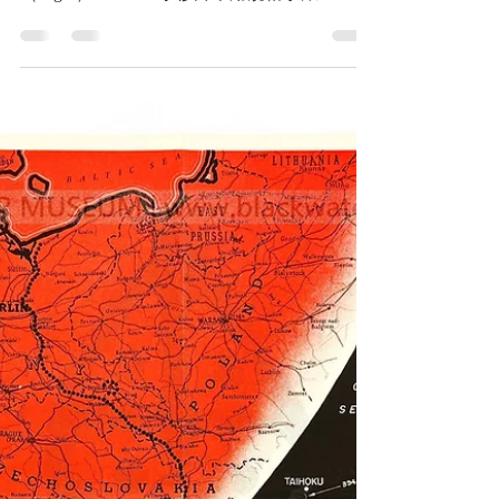
1942 Elgin Cal. 580 Military Style Sub-Second
Wristwatch 民國31年(1942)，美國愛爾琴
（Elgin）Cal. 580 小秒針軍用規格手錶
《Black Water Museum Collections | 黑水博物館
館藏》 1. 基本資料 (Basic Information) 文物名
稱： 民國31年(1942)，美國愛爾琴（Elgin）
Cal. 580 小秒針軍用規格手錶 英文名稱：
1942 Elgin Cal. 580 Military Style Sub-Second
Wristwatch 文物序號： 機芯序號 T 186765 / 錶
殼序號 68289 製造年份： 民國31年(1942)末
（第二次世界大戰期間） 製造單位： 美國愛
爾琴鐘錶公司 (Elgin National Watch Company) /
錶殼製造：Keystone Watch Case Co. 美軍同型
公發型號： 美國陸軍軍械部 ORD. DEPT.
Type O.G. / 美國海軍 (U.S.