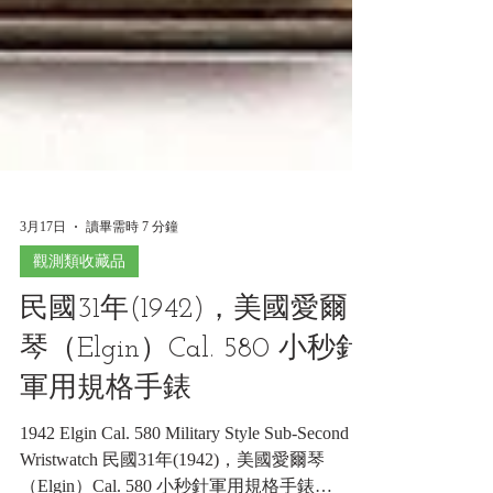
3月17日
讀畢需時 7 分鐘
觀測類收藏品
民國31年(1942)，美國愛爾
琴（Elgin）Cal. 580 小秒針
軍用規格手錶