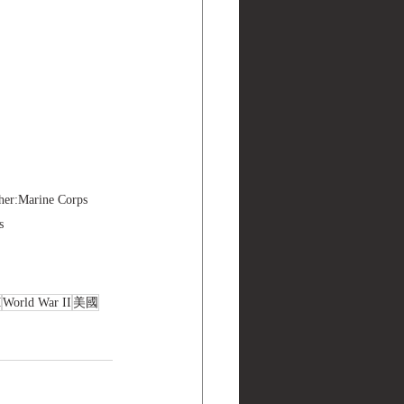
er:Marine Corps 
s
M
World War II
美國