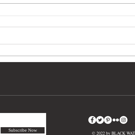
民國32年(1943) 美國陸海軍
民國
FM 30-30 BUAER 3《飛行器
OPN
目視識別圖冊》
沙）
Subscribe Now
© 2022 by BLACK W