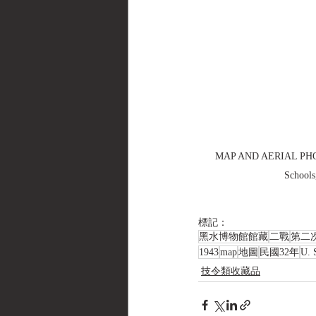
MAP AND AERIAL PHOTOG
Schools
標記：
黑水博物館館藏
二戰
第二
1943
map
地圖
民國32年
U. 
技令類收藏品