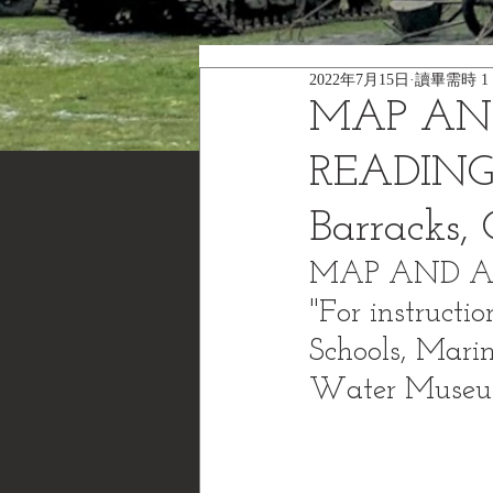
2022年7月15日
讀畢需時 1
MAP AN
READING, 
Barracks, 
MAP AND AE
"For instructi
Schools, Marin
Water Museum