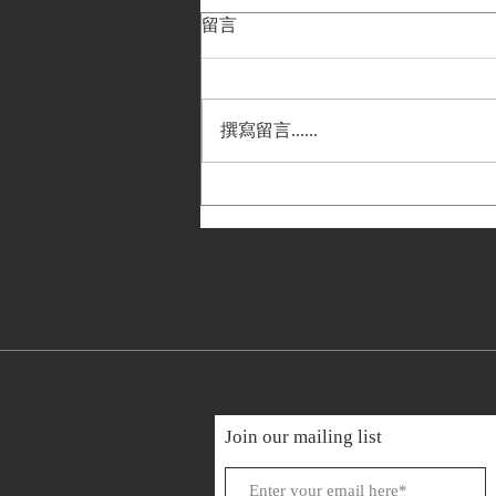
留言
撰寫留言......
民國33年(1944) 美國戰爭部
《可能的敵軍化學戰劑》圖文
訓練輔助教材（GTA 3-2）——
菲利普·A·鮑威爾 (Philip A.
Powell) 遺物
Join our mailing list