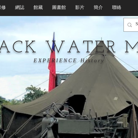
保修
網誌
館藏
圖書館
影片
簡介
聯絡
LACK WATER 
EXPERIENCE History