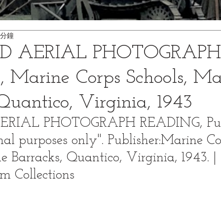
 分鐘
D AERIAL PHOTOGRAPH
Marine Corps Schools, Ma
Quantico, Virginia, 1943
RIAL PHOTOGRAPH READING, Publi
onal purposes only". Publisher:Marine Co
e Barracks, Quantico, Virginia, 1943. |
 Collections