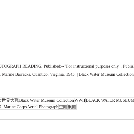
RAPH READING, Published:--"For instructional purposes only". Publish
, Marine Barracks, Quantico, Virginia, 1943. | Black Water Museum Collection
次世界大戰
Black Water Museum Collection
WWII
BLACK WATER MUSEU
S. Marine Corps
Aerial Photograph
空照
航照