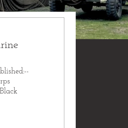
rine
shed:--
rps 
 Black 