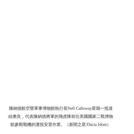
陳納德航空暨軍事博物館執行長Nell Calloway星期一抵達
紐奧良，代表陳納德將軍的飛虎隊前往美國國家二戰博物
館參觀戰機的運抵安置作業。（新聞之星/Dacia Idom）