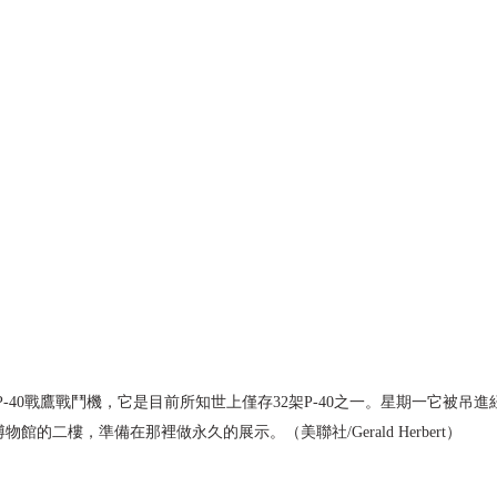
ss P-40戰鷹戰鬥機，它是目前所知世上僅存32架P-40之一。星期一它被
博物館的二樓，準備在那裡做永久的展示。（美聯社/Gerald Herbert）