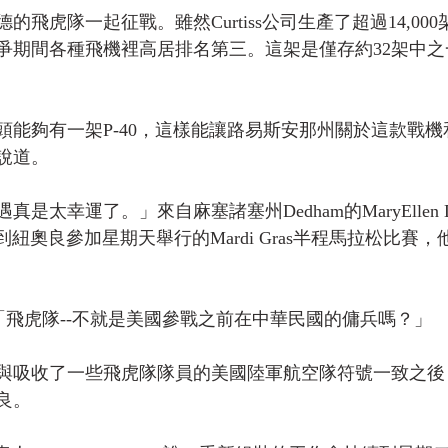
飛虎隊一起征戰。雖然Curtiss公司生產了超過14,000架
爭期間各種飛機裡高居排名第三。這架是僅存約32架中之
頭能夠有一架P-40，這樣能讓路易斯安那州關於這款戰
說道。
是太幸運了。」來自麻塞諸塞州Dedham的MaryEllen D
k到紐奧良參加星期天舉行的Mardi Gras半程馬拉松比賽
問道，「飛虎隊--不就是美國參戰之前在中華民國的傭兵嗎？」
與吸收了一些飛虎隊隊員的美國陸軍航空隊符號一致之後
良。