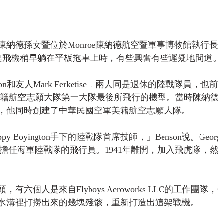
納德孫女暨位於Monroe陳納德航空暨軍事博物館執行
y，在這架飛機稍早躺在平板拖車上時，有些興奮有些遲疑地問道
nson和友人Mark Ferketise，兩人同是退休的陸戰隊員，
民國美籍航空志願大隊第一大隊最後所飛行的機型。當時陳納
，他同時創建了中華民國空軍美籍航空志願大隊。
 Boyington手下的陸戰隊首席技師，」Benson說。George 
937年起擔任海軍陸戰隊的飛行員。1941年離開，加入飛虎隊，然
。
有六個人是來自Flyboys Aeroworks LLC的工作團
水溝裡打撈出來的幾塊殘骸，重新打造出這架戰機。