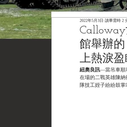
2022年5月3日
讀畢需時 2 
Callo
館舉辦的
上熱淚盈
紐奧良訊
—當吊車順
在場的二戰英雄陳納德
隊技工姪子紛紛鼓掌