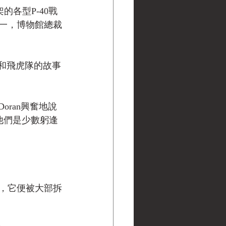
的各型P-40戰
一，博物館總裁
機和飛虎隊的故事
oran興奮地說
，他們是少數躬逢
，它便被大部拆