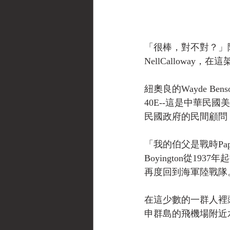
「很棒，對不對？」陳
NellCallowa
紐奧良的Wayde Be
40E--這是中華
民國政府的民間顧問
「我的伯父是戰時Pappy
Boyington從1
再度回到海軍陸戰隊
在這少數的一群人裡頭，
申群島的飛機場附近