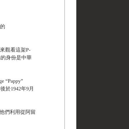
長的
。
也前來觀看這架P-
德的身份是中華
“Pappy” 
後於1942年9月
隊，他們利用從阿留