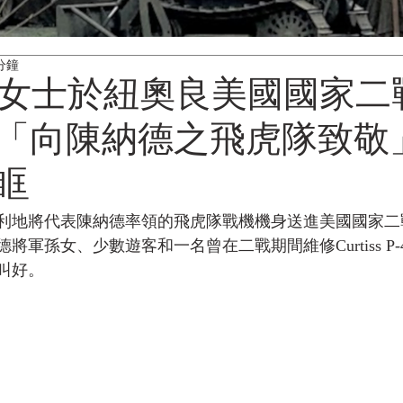
分鐘
way女士於紐奧良美國國家
「向陳納德之飛虎隊致敬
眶
利地將代表陳納德率領的飛虎隊戰機機身送進美國國家二
將軍孫女、少數遊客和一名曾在二戰期間維修Curtiss P-
叫好。