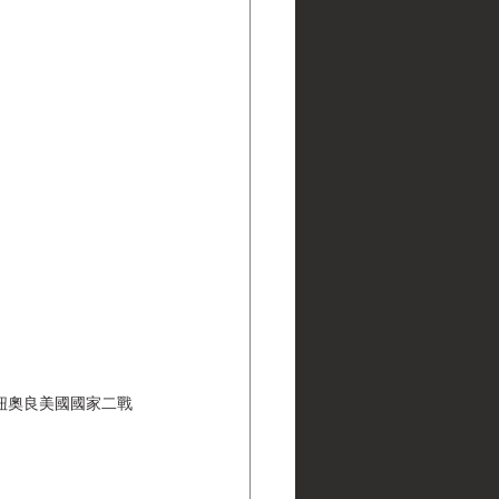
吊進紐奧良美國國家二戰