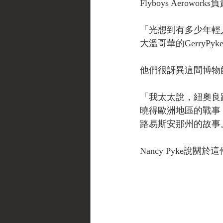
Flyboys Aerowo
「光想到有多少年輕
大溫哥華的GerryPy
他們很訝異這間博物
「我太太說，紐奧良跟
曉得歐洲地區的戰事
路易斯安那州的故事
Nancy Pyke