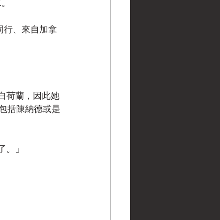
二。
同行、來自加拿
來自荷蘭，因此她
包括陳納德或是
據了。」