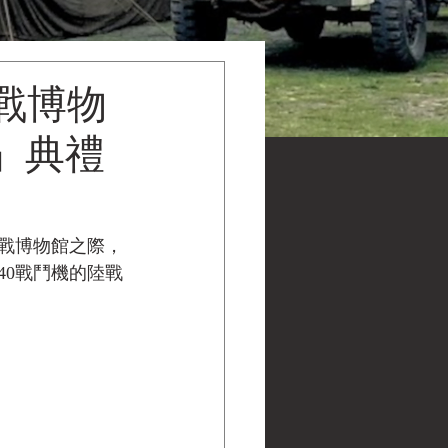
二戰博物
」典禮
戰博物館之際，
40戰鬥機的陸戰