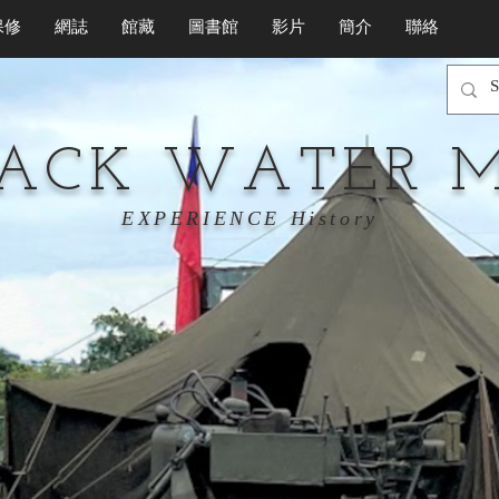
保修
網誌
館藏
圖書館
影片
簡介
聯絡
LACK WATER 
EXPERIENCE History