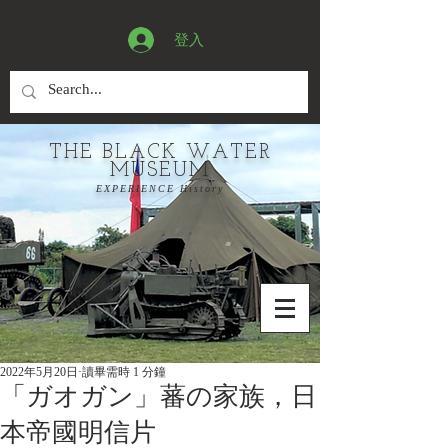
登入
THE BLACK WATER
MUSEUM
EXPERIENCE History
2022年5月20日
讀畢需時 1 分鐘
「ガオガン」蕃の家族，日
本帝國明信片