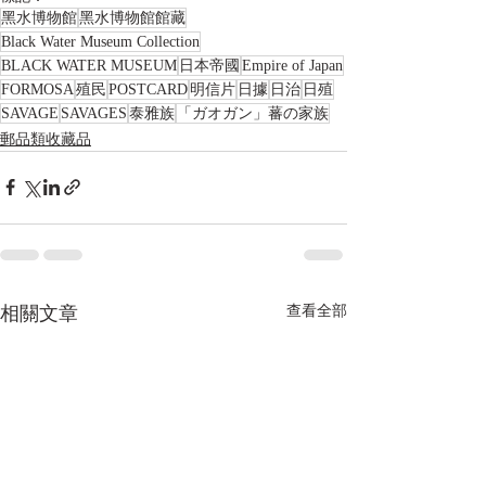
黑水博物館
黑水博物館館藏
Black Water Museum Collection
BLACK WATER MUSEUM
日本帝國
Empire of Japan
FORMOSA
殖民
POSTCARD
明信片
日據
日治
日殖
SAVAGE
SAVAGES
泰雅族
「ガオガン」蕃の家族
郵品類收藏品
相關文章
查看全部