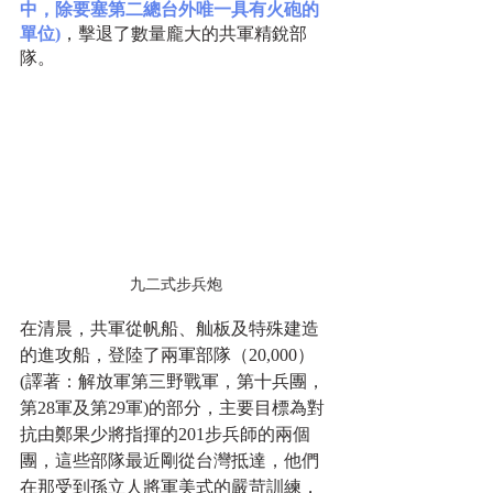
中，除要塞第二總台外唯一具有火砲的
單位)
，擊退了數量龐大的共軍精銳部
隊。
九二式步兵炮
在清晨，共軍從帆船、舢板及特殊建造
的進攻船，登陸了兩軍部隊（20,000）
(譯著：解放軍第三野戰軍，第十兵團，
第28軍及第29軍)的部分，主要目標為對
抗由鄭果少將指揮的201步兵師的兩個
團，這些部隊最近剛從台灣抵達，他們
在那受到孫立人將軍美式的嚴苛訓練，