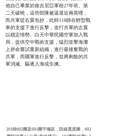
他自己畢業於維吉尼亞軍校27年班。第
二天破曉，這些部隊被逼退近兩英哩，
而共軍從右翼包抄，此時118師在輕型戰
車的支援下進行反擊，攻打共軍的左翼
以穩定情勢。白天中華民國空軍加入戰
局，提供空中戰術支援，猛烈攻擊海灘
上拼命嘗試重新組織，進行最後奮戰的
共軍，而國軍進行反擊，並將剩餘的共
軍消滅、驅逐入海或生擒。
201師602團及601團守備區，防線寬度圖，602