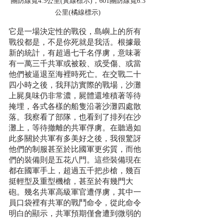
團防線寬4.5公里(黃線標示)，601團防線寬6.3
公里(橘線標示)
它是一場決定性的戰役，島嶼上的所有
戰役都是，不是你死就是我活。根據最
新的統計，有超過七千名俘虜，意味著
有一萬三千共軍或被殺、或受傷、或當
他們被逼退至海裡時死亡。在交戰二十
四小時之後，我拜訪實際的戰場，沙灘
上屍臭味仍非常濃，屍體還堆積著等待
掩埋，各式各樣的船隻沿著沙灘四處散
落。我察看了部隊，也看到了排列在沙
灘上，等待撤離的共軍俘虜。在聽過如
此多關於共軍有多美好之後，我很驚訝
他們的制服甚至於比國軍更劣質，而他
們的裝備則是五花八門。這些裝備現在
都在國軍手上，超過五千把步槍，幾百
挺輕型及重型機槍，甚至於有幾門大
砲。幾名共軍高級軍官遭俘虜，其中一
員口袋裡有共軍的戰鬥命令，從此命令
明白的顯示，共軍預期僅會遭到微弱的