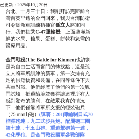
已更新：
2025年10月20日
台北、十月三十日：我剛拜訪完距離台
灣百英里遠的金門回來，我與台灣防衛
司令暨新軍訓練指揮官
孫立人
將軍同
行。我們搭乘
C-47運輸機
，上面裝滿新
鮮的水果、糖果、蛋糕、餅乾和急需的
醫療用品。
金門戰役(The Battle for Kinmen
)也許將
是為自由生活而奮鬥的轉捩點，這是孫
立人將軍所訓練的新軍，第一次擁有充
足的供應物資和裝備，在同等條件下與
共軍對戰。他們經歷了他們的第一次戰
鬥試驗，挺過險境並獲得讓這裡所有人
感到驚奇的勝利。在敵眾我寡的情況
下，他們僅靠將軍所支援的輕裝砲兵
（75 mm山砲）
(譯著：201師編制日式70
榴彈砲連，九二式步兵炮。配屬砲三團
第七連，七五山砲。重迫擊砲第一連，
42化學砲。是金門戰役國軍參戰部隊