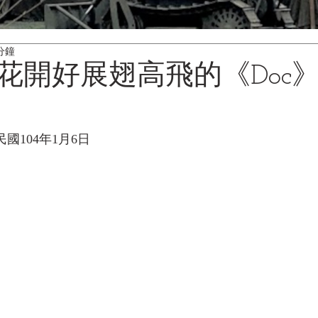
分鐘
花開好展翅高飛的《Doc
華民國104年1月6日 