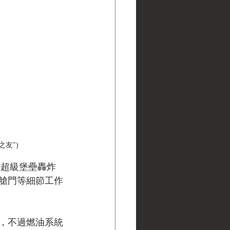
友") 
29超級堡壘轟炸
艙門等細節工作
上天，不過燃油系統