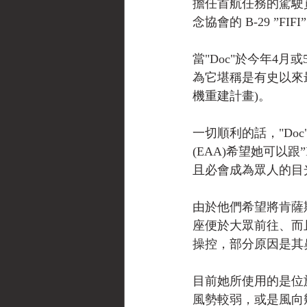
擔任首航任務的駕駛員
念協會的 B-29 ”
當"Doc"於今年4
為它堪稱是有史以來
機重建計畫)。 
一切順利的話，"Doc
(EAA)希望她可以
且必會成為眾人的目
由於他們希望將肯薩斯
座便於大眾前往、而
操控，部分原因是其
目前她所使用的是位於
風勢較弱，或是風向