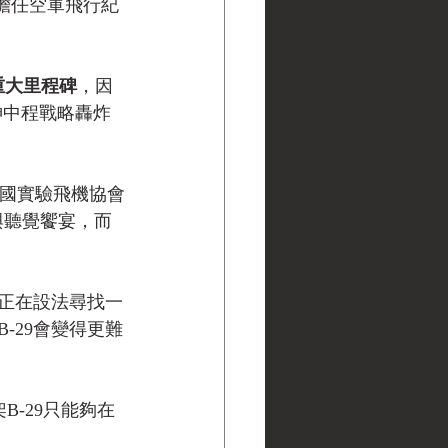
其擔任空軍飛行紀
重大里程碑
，因
神中程戰略轟炸
，美國實驗飛機協會
覺與聽覺饗宴，而
員正在設法尋找一
-29會變得更難
-29只能夠在