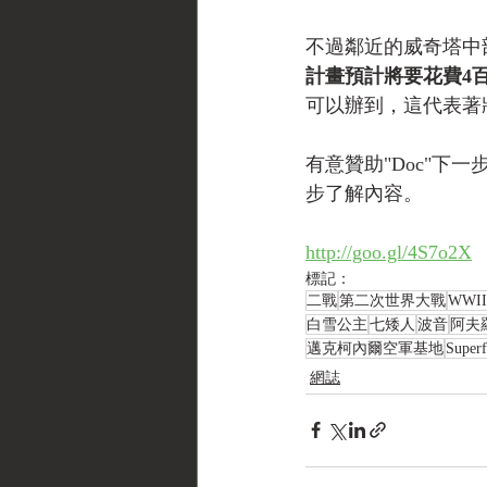
不過鄰近的威奇塔中部
計畫預計將要花費4
可以辦到，這代表著
有意贊助"Doc"下
步了解內容。 
http://goo.gl/4S7o2X
標記：
二戰
第二次世界大戰
WWII
白雪公主
七矮人
波音
阿夫
邁克柯內爾空軍基地
Superf
網誌