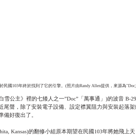
於民國103年終於找到了它的引擎。(照片由Randy Allen提供，來源為"Doc之
自《白雪公主》裡的七矮人之一”Doc”「萬事通」)的波音 B-
近尾聲，除了安裝電子設備、設定襟翼阻力與安裝起落架
準備好復出了。
chita, Kansas)的翻修小組原本期望在民國103年將她飛