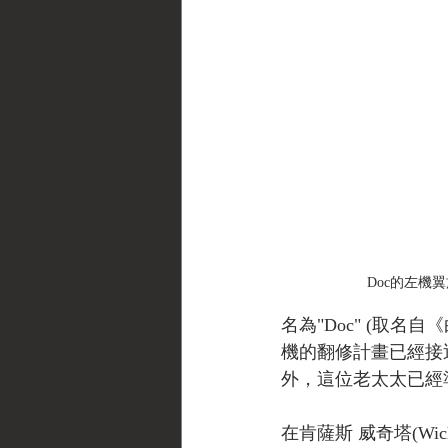
Doc的左機翼
名為"Doc" (取名
機的翻修計畫已經接
外，這位老太太已經
在肯薩斯 威奇塔(Wi