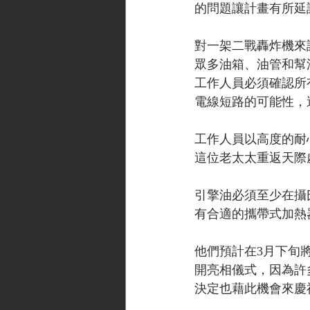
的問題讓計畫有所延
對一架二戰轟炸機來
眾多油箱、油管和幫
工作人員必須確認所
電線短路的可能性，
工作人員以高度的耐
這位老太太重返天際
引擎油必須至少在攝
有合適的攜帶式加熱
他們預計在3月下旬
開亮相儀式，因為許
決定也藉此機會來慶