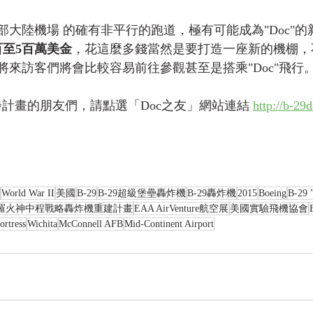
大陸機場 的確有非平行的跑道，極有可能成為"Doc"的
百至5百萬美金
，花這麼多錢當然是要打造一座新的機棚，
將來訪客們將會比較容易前往參觀甚至是搭乘"Doc"飛行
一步計畫的朋友們，請點選「Doc之友」網站連結 
http://b-29
World War II
美國
B-29
B-29超級堡壘轟炸機
B-29轟炸機
2015
Boeing
B-29 
羅火神中程戰略轟炸機重建計畫
EAA AirVenture航空展
美國實驗飛機協會
ortress
Wichita
McConnell AFB
Mid-Continent Airport