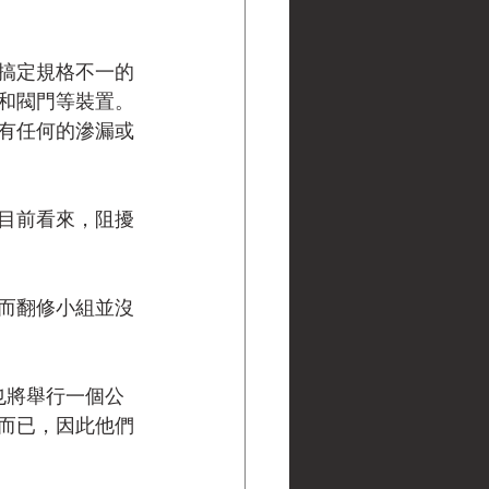
要搞定規格不一的
和閥門等裝置。
有任何的滲漏或
目前看來，阻擾
而翻修小組並沒
也將舉行一個公
而已，因此他們