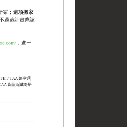
新家；
這項搬家
不過這計畫應該
。
doc.com/
，進一
”FIFI”
FAA
萬事通
EAA
肯薩斯
威奇塔