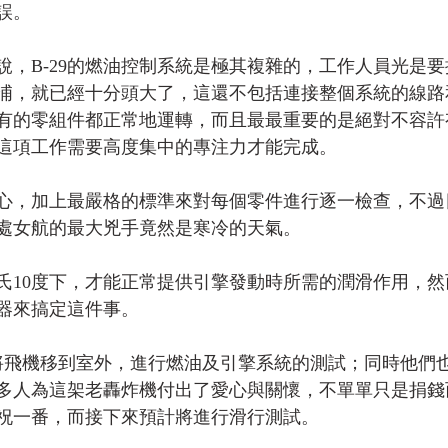
誤。
說，B-29的燃油控制系統是極其複雜的，工作人員光是
浦，就已經十分頭大了，這還不包括連接整個系統的線路
有的零組件都正常地運轉，而且最最重要的是絕對不容許
這項工作需要高度集中的專注力才能完成。
心，加上最嚴格的標準來對每個零件進行逐一檢查，不過
處女航的最大兇手竟然是寒冷的天氣。
氏10度下，才能正常提供引擎發動時所需的潤滑作用，然
器來搞定這件事。
將飛機移到室外，進行燃油及引擎系統的測試；同時他們
多人為這架老轟炸機付出了愛心與關懷，不單單只是捐錢
祝一番，而接下來預計將進行滑行測試。 