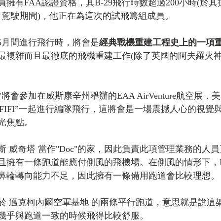
擁有FAA認證資格，其B-29飛行時數超過200小時(於
FIFI” 駕駛期間)，他正在為這次的試飛籌組成員。
月或5月間進行飛行時，將會是
經典戰機重建工程史上的一項
最複雜而且最徹底的飛機重建工作(除了英國的阿夫羅火
"將會參加在威斯康辛州舉辦的EAA AirVenture航空展
跟”FIFI”一起進行編隊飛行，這將會是一場震撼人心的視
光焦點。
 威奇塔 當作"Doc"的家，因此負責此項管理業務的人
且擁有一條跑道能應付側風的飛機場。在側風的情形下，B
鼻輪轉向能力不足，因此擁有一條備用跑道會比較理想。
 邁克柯內爾空軍基地 的兩條平行跑道，意思就是說這架B
幾乎與跑道一致的時候飛得比較舒服。