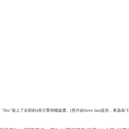
“Doc”裝上了全部的4具引擎與螺旋槳。(照片由Steve Janz提供，來源為"Do