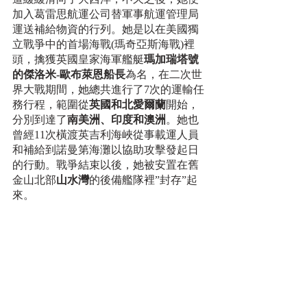
加入葛雷思航運公司替軍事航運管理局
運送補給物資的行列。她是以在美國獨
立戰爭中的首場海戰(瑪奇亞斯海戰)裡
頭，擒獲英國皇家海軍艦艇
瑪加瑞塔號
的傑洛米-歐布萊恩船長
為名，在二次世
界大戰期間，她總共進行了7次的運輸任
務行程，範圍從
英國和北愛爾蘭
開始，
分別到達了
南美洲、印度和澳洲
。她也
曾經11次橫渡英吉利海峽從事載運人員
和補給到諾曼第海灘以協助攻擊發起日
的行動。戰爭結束以後，她被安置在舊
金山北部
山水灣
的後備艦隊裡”封存”起
來。