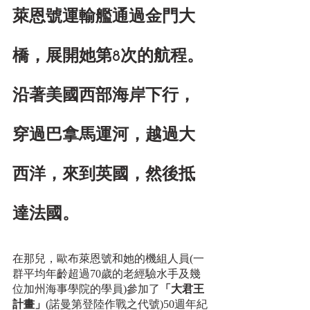
萊恩號運輸艦通過金門大
橋，展開她第8次的航程。
沿著美國西部海岸下行，
穿過巴拿馬運河，越過大
西洋，來到英國，然後抵
達法國。
在那兒，歐布萊恩號和她的機組人員(一
群平均年齡超過70歲的老經驗水手及幾
位加州海事學院的學員)參加了
「大君王
計畫」
(諾曼第登陸作戰之代號)50週年紀