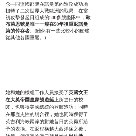
念—同盟國部隊在諾曼第的進攻成功地
扭轉了二次世界大戰歐洲的戰局。在當
初攻擊發起日組成的500多艘艦隊中，
歐
布萊恩號是唯一一艘在50年後重返諾曼
第的倖存者
。(雖然有一些比較小的船艦
從其他各國重返。)
她和她的機組工作人員接受了
英國女王
在大英帝國皇家號遊艇
上所進行的校
閱，也獲得美國總統的登艦造訪；同時
在那歷史性的場合裡，她也同時獲得了
英吉利海峽兩岸的對她昔日的英勇所給
予的表揚。在返程橫越大西洋途之後，