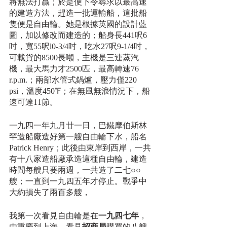
將無法打贏；於是便下令尋求以最高速
的建造方法，趕造一批運輸船，這批船
隻便是自由輪。她是根據英國的設計藍
圖，加以修改而建造的；船身長441呎6
吋，寬55呎l0-3/4吋，吃水27呎9-1/4吋，
可載貨的8500長噸，主機是三連蒸汽
機，最大馬力才2500匹，最高轉速76 
r.p.m.；兩部水管式鍋爐，壓力僅220 
psi，溫度450℉；在無風無浪情況下，船
速可達11節。
一九四一年九月廿一日，巴鐵摩伯斯林
罕造船廠造好第一艘自由輪下水，船名
Patrick Henry；此後由東岸到西岸，一共
有十八家造船廠承造這種自由輪，建造
時間每艘只要兩週，一共造了二七○○
艘；一直到一九四五年才停止。戰爭中
大約損失了兩百多艘，
我第一次看見自由輪是在
一九四七年
，
由重慶到上海，看見
招商局
購買的八艘