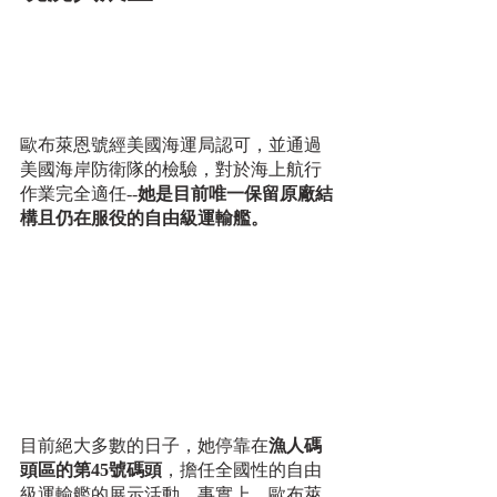
歐布萊恩號經美國海運局認可，並通過
美國海岸防衛隊的檢驗，對於海上航行
作業完全適任--
她是目前唯一保留原廠結
構且仍在服役的自由級運輸艦。
目前絕大多數的日子，她停靠在
漁人碼
頭區的第45號碼頭
，擔任全國性的自由
級運輸艦的展示活動。事實上，歐布萊