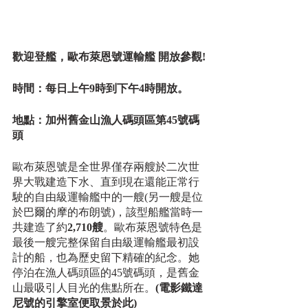
歡迎登艦，歐布萊恩號運輸艦 開放參觀!
時間：每日上午9時到下午4時開放。
地點：加州舊金山漁人碼頭區第45號碼
頭
歐布萊恩號是全世界僅存兩艘於二次世
界大戰建造下水、直到現在還能正常行
駛的自由級運輸艦中的一艘(另一艘是位
於巴爾的摩的布朗號)，該型船艦當時一
共建造了約
2,710艘
。歐布萊恩號特色是
最後一艘完整保留自由級運輸艦最初設
計的船，也為歷史留下精確的紀念。她
停泊在漁人碼頭區的45號碼頭，是舊金
山最吸引人目光的焦點所在。
(電影鐵達
尼號的引擎室便取景於此)