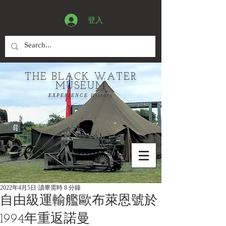
登入
THE BLACK WATER
MUSEUM
EXPERIENCE History
2022年4月5日
讀畢需時 8 分鐘
自由級運輸艦歐布萊恩號於
1994年重返諾曼