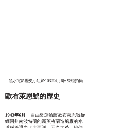
黑水電影歷史小組於103年4月6日登艦拍攝
歐布萊恩號的歷史
1943年6月
，自由級運輸艦歐布萊恩號從
緬因州南波特蘭的新英格蘭造船廠的水
道緩緩滑向了大西洋，不久之後，她便