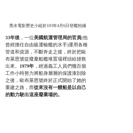
黑水電影歷史小組於103年4月6日登艦拍攝
33年後
，一位
美國航運管理局的官員
(他
曾經擔任自由級運輸艦的水手)運用各種
管道和資源，不斷奔走之後，終於把歐
布萊恩號從廢棄船艦堆置場裡頭給拯救
出來。
1979年
，經過義工人員們幾百個
工作小時努力將船身層層的保護漆刮除
之後，歐布萊恩號終於正式開始了她的
重建之路，而
從來沒有一艘船是以自己
的動力駛出這座廢棄場的。