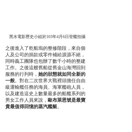
黑水電影歷史小組於103年4月6日登艦拍攝
之後進入了乾船塢的整修階段，來自個
人及公司的捐款或零件補給源源不絕，
同時義工團隊也包辦了數千小時的整建
工作。之後這艘舊船從舊金山海灣回到
服務的行列時，
她的狀態就如同全新的
一般
。對在二次世界大戰裡頭擔任自由
級運輸艦任務的海員、海軍艦砲人員，
以及建造這史上數量最多的船艦系列的
男女工作人員來說，
歐布萊恩號是最寶
貴最值得回憶的蒸汽艦艇
。