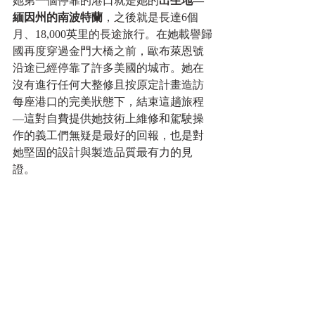
她第一個停靠的港口就是她的
出生地—
緬因州的南波特蘭
，之後就是長達6個
月、18,000英里的長途旅行。在她載譽歸
國再度穿過金門大橋之前，歐布萊恩號
沿途已經停靠了許多美國的城市。她在
沒有進行任何大整修且按原定計畫造訪
每座港口的完美狀態下，結束這趟旅程
—這對自費提供她技術上維修和駕駛操
作的義工們無疑是最好的回報，也是對
她堅固的設計與製造品質最有力的見
證。