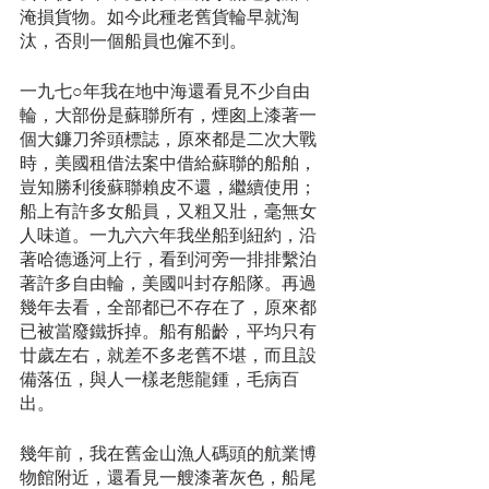
淹損貨物。如今此種老舊貨輪早就淘
汰，否則一個船員也僱不到。
一九七○年我在地中海還看見不少自由
輪，大部份是蘇聯所有，煙囪上漆著一
個大鐮刀斧頭標誌，原來都是二次大戰
時，美國租借法案中借給蘇聯的船舶，
豈知勝利後蘇聯賴皮不還，繼續使用；
船上有許多女船員，又粗又壯，毫無女
人味道。一九六六年我坐船到紐約，沿
著哈德遜河上行，看到河旁一排排繫泊
著許多自由輪，美國叫封存船隊。再過
幾年去看，全部都已不存在了，原來都
已被當廢鐵拆掉。船有船齡，平均只有
廿歲左右，就差不多老舊不堪，而且設
備落伍，與人一樣老態龍鍾，毛病百
出。
幾年前，我在舊金山漁人碼頭的航業博
物館附近，還看見一艘漆著灰色，船尾