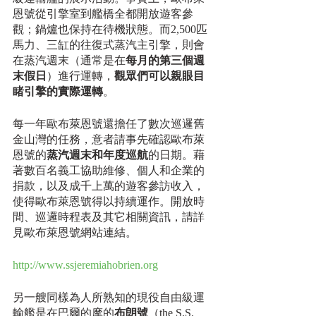
恩號從引擎室到艦橋全都開放遊客參
觀；鍋爐也保持在待機狀態。而2,500匹
馬力、三缸的往復式蒸汽主引擎，則會
在蒸汽週末（通常是在
每月的第三個週
末假日
）進行運轉，
觀眾們可以親眼目
睹引擎的實際運轉
。
每一年歐布萊恩號還擔任了數次巡邏舊
金山灣的任務，意者請事先確認歐布萊
恩號的
蒸汽週末和年度巡航
的日期。藉
著數百名義工協助維修、個人和企業的
捐款，以及成千上萬的遊客參訪收入，
使得歐布萊恩號得以持續運作。開放時
間、巡邏時程表及其它相關資訊，請詳
見歐布萊恩號網站連結。
http://www.ssjeremiahobrien.org
另一艘同樣為人所熟知的現役自由級運
輸艦是在巴爾的摩的
布朗號
（the S.S. 