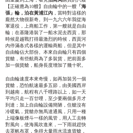
【正確應為10艘】自由輪中的一艘
「海
張」輪，泊在黃浦江內
，當時對這樣的
龐然大物很新奇。到一九六六年我從海
軍退役，上商船工作，第一艘就是自由
輪；在基隆港裝了一船水泥去西貢，那
時候是越戰打得最激烈的時候，西貢河
內停滿各式各樣的運輸商船，但是其中
自由輪佔大部份。本來自由輪只有四個
貨艙，有些航商為了多裝貨，把前面多
加一個貨艙，船身長度增加了幾十呎。
自由輪速度本來奇慢，如再加裝另一個
貨艙，恐怕航速最多五節，由美國西岸
到越南，航程有八千哩路以上，如一天
平均只走一百廿哩，至少要兩個多月才
到達；加上自由輪設備簡陋，住艙沒有
冷暖氣，貨艙亦無馬達通風，只用一種
上端像板煙斗一樣的風管，用人工去轉
對風向，使海風吹進來，一下雨就趕快
去罩帆布罩，免得大量雨水流進貨艙，