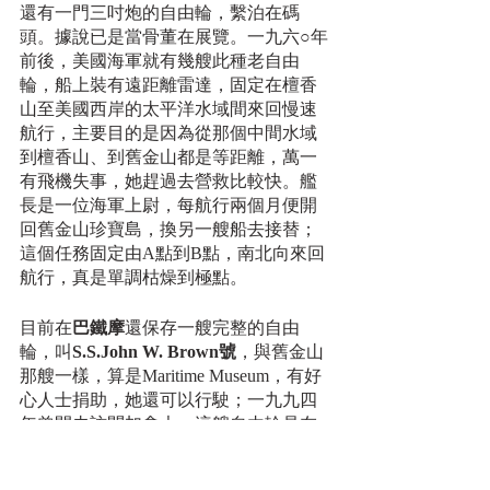
還有一門三吋炮的自由輪，繫泊在碼
頭。據說已是當骨董在展覽。一九六○年
前後，美國海軍就有幾艘此種老自由
輪，船上裝有遠距離雷達，固定在檀香
山至美國西岸的太平洋水域間來回慢速
航行，主要目的是因為從那個中間水域
到檀香山、到舊金山都是等距離，萬一
有飛機失事，她趕過去營救比較快。艦
長是一位海軍上尉，每航行兩個月便開
回舊金山珍寶島，換另一艘船去接替；
這個任務固定由A點到B點，南北向來回
航行，真是單調枯燥到極點。
目前在
巴鐵摩
還保存一艘完整的自由
輪，叫
S.S.John W. Brown號
，與舊金山
那艘一樣，算是Maritime Museum，有好
心人士捐助，她還可以行駛；一九九四
年曾開去訪問加拿大。這艘自由輪是在
一九四一年五月一日拿到建造合同，一
九四二年七月廿八日安放龍骨，同年九