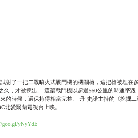
諾試射了一把二戰噴火式戰鬥機的機關槍，這把槍被埋在
之久，才被挖出。 這架戰鬥機以超過560公里的時速墜毀
掘出來的時候，還保持得相當完整。 丹˙史諾主持的《挖掘
BBC北愛爾蘭電視台上映。 
://goo.gl/yNyYdE