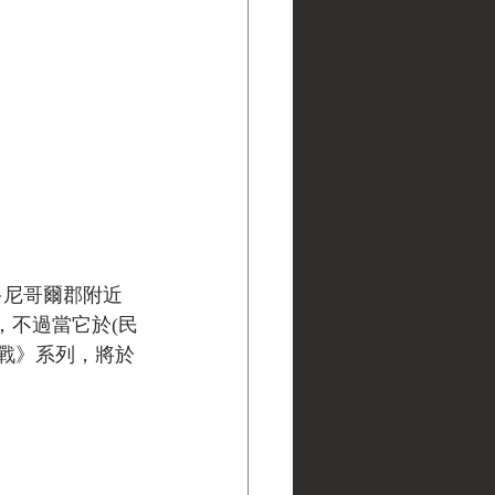
多尼哥爾郡附近
，不過當它於(民
二戰》系列，將於