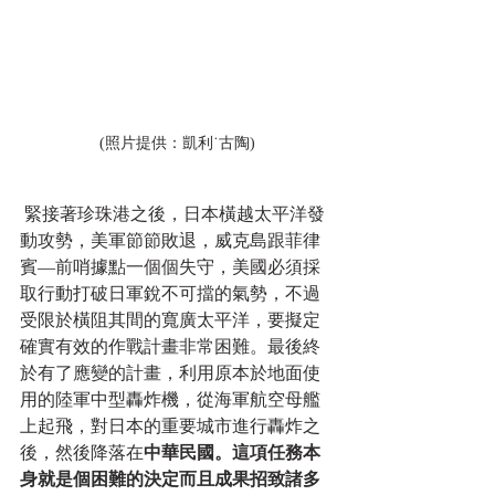
(照片提供：凱利˙古陶)
 緊接著珍珠港之後，日本橫越太平洋發
動攻勢，美軍節節敗退，威克島跟菲律
賓—前哨據點一個個失守，美國必須採
取行動打破日軍銳不可擋的氣勢，不過
受限於橫阻其間的寬廣太平洋，要擬定
確實有效的作戰計畫非常困難。最後終
於有了應變的計畫，利用原本於地面使
用的陸軍中型轟炸機，從海軍航空母艦
上起飛，對日本的重要城市進行轟炸之
後，然後降落在
中華民國。這項任務本
身就是個困難的決定而且成果招致諸多