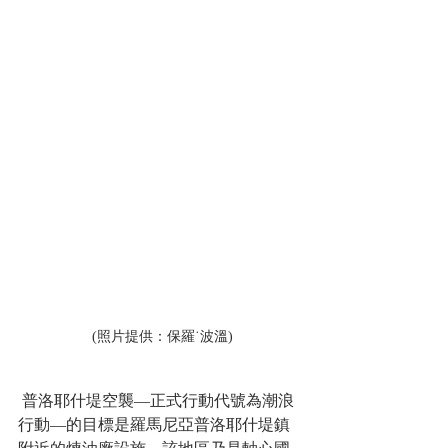
 (照片提供：保羅˙波溫)
 普洛耶什堤空襲—正式行動代號為潮浪
行動—的目標是羅馬尼亞普洛耶什堤鎮