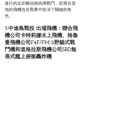
進行的近距離凶狠肉搏戰鬥，部署在當
地的飛機也在戰事中扮演了關鍵的角
色。 
5.中途島戰役 出場飛機：聯合飛
機公司卡特莉娜水上飛機、格魯
曼飛機公司F4F/FM-2野貓式戰
鬥機和道格拉斯飛機公司SBD無
畏式艦上俯衝轟炸機