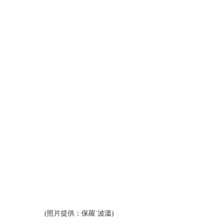
(照片提供：保羅˙波溫)