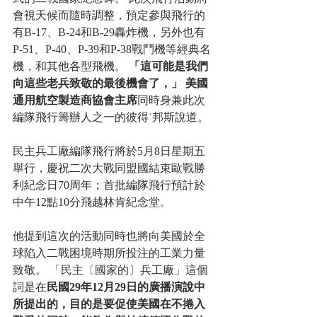
會視天候而隨時調整，預定參與飛行的
有B-17、B-24和B-29轟炸機，另外也有
P-51、P-40、P-39和P-38戰鬥機等經典名
機，和其他各型飛機。 
「這可能是我們
向這些老兵致敬的最後機會了，」 美國
通用航空製造商協會主席
同時身兼此次
編隊飛行籌辦人之一的彼得˙邦斯說道。 
民主兵工廠編隊飛行將於5月8日星期五
舉行，慶祝二次大戰同盟國結束歐戰勝
利紀念日70周年；首批編隊飛行預計於
中午12點10分飛越林肯紀念堂。 
他提到這次的活動同時也將向美國於全
球陷入二戰困境時期所投注的工業力量
致敬。 「民主〔國家的〕兵工廠」這個
詞是在
民國29年12月29日的廣播演說中
所提出的，目的是要促使美國在不捲入