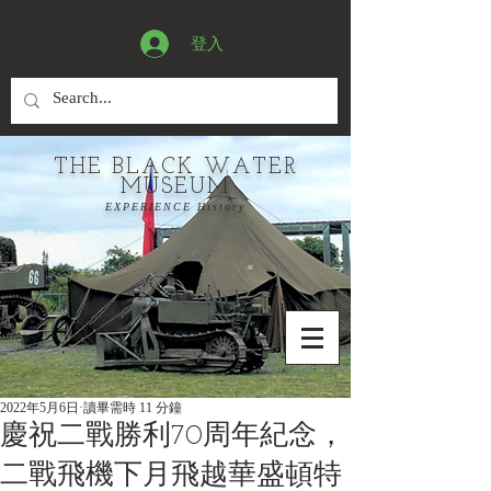
登入
THE BLACK WATER
MUSEUM
EXPERIENCE History
2022年5月6日
讀畢需時 11 分鐘
慶祝二戰勝利70周年紀念，
二戰飛機下月飛越華盛頓特