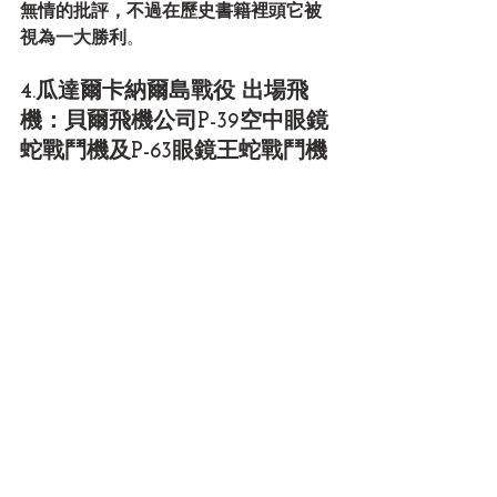
無情的批評，不過在歷史書籍裡頭它被
視為一大勝利
。 
4.瓜達爾卡納爾島戰役 出場飛
機：貝爾飛機公司P-39空中眼鏡
蛇戰鬥機及P-63眼鏡王蛇戰鬥機