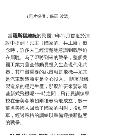
(照片提供：保羅˙波溫)
  當
羅斯福總統
於民國29年12月首度於演
說中提到「民主〔國家的〕兵工廠」概
念時，許多人已經清楚地意識到戰爭迫
在眉睫。為了即將到來的戰爭，整個美
國工業力量全體動員投入生產現代化武
器，其中最重要的武器就是飛機—尤其
是汽車製造商更是全心投入。 隨著飛機
製造業的穩定生產，那麼誰要來駕駛這
些新式飛機呢?一時之間，飛行員訓練學
校在全美各地如雨後春筍般成立，數十
萬名美國人回應了國家的召叫，投効空
軍，經過嚴格的訓練以準備迎接新型態
的戰爭。 