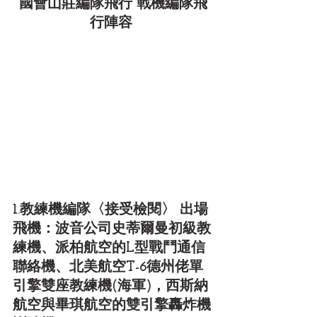
國會山莊編隊飛行 戰機編隊飛
行陣容
1.教練機編隊〈接受檢閱〉 出場
飛機：波音公司史蒂爾曼初級教
練機、派柏航空的L型戰鬥通信
聯絡機、北美航空T-6德州佬單
引擎雙座教練機(海軍)，西斯納
航空與畢琪航空的雙引擎轟炸機