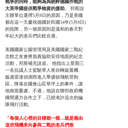
戰爭的同時，能夠為與納粹德國作戰的
大英帝國提供戰爭物資的援助
。 邦斯說
主辦單位選擇5月8日的原因，乃是美國
都在這一天慶祝德國於民國34年(5月8日)
的投降，另一個原因則是溫和的春天對
年紀大的老兵們比較合適。 
美國國家公園管理局及美國國家二戰紀
念館之友會將負責協助安排地面的紀念
活動，邦斯補充說道。 他指出上星期三
一名抗議人士駕駛單人座自轉旋翼機、
躲過雷達偵測而進入華盛頓飛航管制
區，降落在國會山莊草坪上的事件，讓
他相當憂慮。不過，他說在聯邦政府機
構間通力合作之下，已經准許這次的編
隊飛行活動。 
「每個人心裡的目標都一樣…就是藉由
這些飛機來向參與二戰的老兵們致