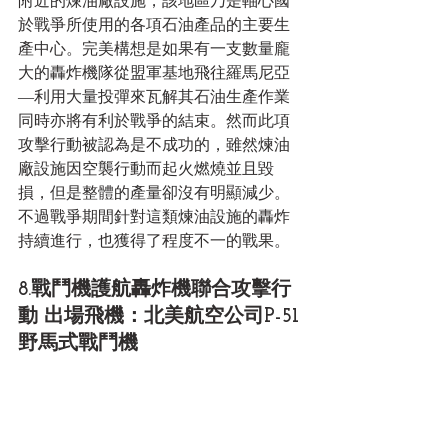
附近的煉油廠設施，該地區乃是軸心國
於戰爭所使用的各項石油產品的主要生
產中心。完美構想是如果有一支數量龐
大的轟炸機隊從盟軍基地飛往羅馬尼亞
—利用大量投彈來瓦解其石油生產作業
同時亦將有利於戰爭的結束。然而此項
攻擊行動被認為是不成功的，雖然煉油
廠設施因空襲行動而起火燃燒並且毀
損，但是整體的產量卻沒有明顯減少。
不過戰爭期間針對這類煉油設施的轟炸
持續進行，也獲得了程度不一的戰果。 
8.戰鬥機護航轟炸機聯合攻擊行
動 出場飛機：北美航空公司P-51
野馬式戰鬥機 