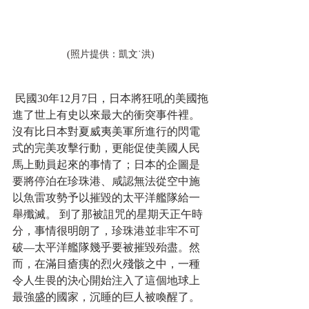
(照片提供：凱文˙洪)
 民國30年12月7日，日本將狂吼的美國拖
進了世上有史以來最大的衝突事件裡。
沒有比日本對夏威夷美軍所進行的閃電
式的完美攻擊行動，更能促使美國人民
馬上動員起來的事情了；日本的企圖是
要將停泊在珍珠港、咸認無法從空中施
以魚雷攻勢予以摧毀的太平洋艦隊給一
舉殲滅。 到了那被詛咒的星期天正午時
分，事情很明朗了，珍珠港並非牢不可
破—太平洋艦隊幾乎要被摧毀殆盡。然
而，在滿目瘡痍的烈火殘骸之中，一種
令人生畏的決心開始注入了這個地球上
最強盛的國家，沉睡的巨人被喚醒了。 