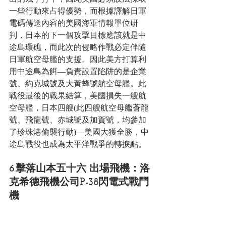
一些行動來占得優勢，而根據譯解日軍
電碼傳送內容的美國海軍情報單位研
判，日本的下一個攻擊目標應該就是中
途島環礁，而此次的侵略作戰必定伴隨
日軍航空母艦的支援。因此美方打算利
用中途島為餌—負責設置陷阱的是企業
號、約克城號及大黃蜂號航空母艦。此
戰役最後的戰果結算，美國損失一艘航
空母艦，日本四艘(此四艘航空母艦蒼龍
號、飛龍號、赤城號及加賀號，均參加
了珍珠港偷襲行動)—美國大獲全勝，中
途島戰役也成為太平洋戰爭的轉捩點。 
6.擊落山本五十六 出場飛機：洛
克希德飛機公司P-38閃電式戰鬥
機