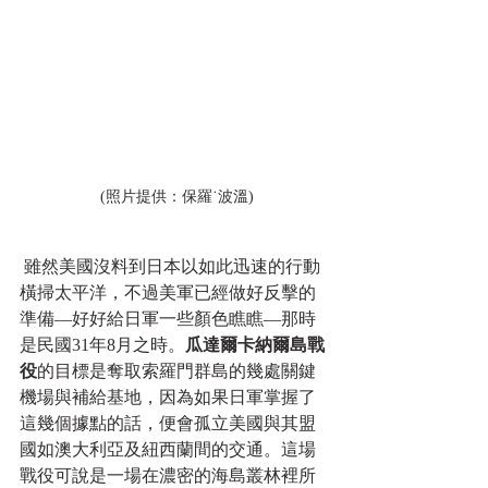
 (照片提供：保羅˙波溫)
 雖然美國沒料到日本以如此迅速的行動
橫掃太平洋，不過美軍已經做好反擊的
準備—好好給日軍一些顏色瞧瞧—那時
是民國31年8月之時。
瓜達爾卡納爾島戰
役
的目標是奪取索羅門群島的幾處關鍵
機場與補給基地，因為如果日軍掌握了
這幾個據點的話，便會孤立美國與其盟
國如澳大利亞及紐西蘭間的交通。這場
戰役可說是一場在濃密的海島叢林裡所