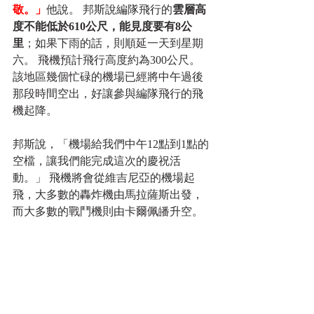
敬。」
他說。 邦斯說編隊飛行的
雲層高
度不能低於610公尺，能見度要有8公
里
；如果下雨的話，則順延一天到星期
六。 飛機預計飛行高度約為300公尺。 
該地區幾個忙碌的機場已經將中午過後
那段時間空出，好讓參與編隊飛行的飛
機起降。
邦斯說，「機場給我們中午12點到1點的
空檔，讓我們能完成這次的慶祝活
動。」 飛機將會從維吉尼亞的機場起
飛，大多數的轟炸機由馬拉薩斯出發，
而大多數的戰鬥機則由卡爾佩皤升空。 