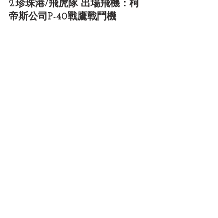
2.珍珠港/飛虎隊 出場飛機：柯
帝斯公司P-40戰鷹戰鬥機