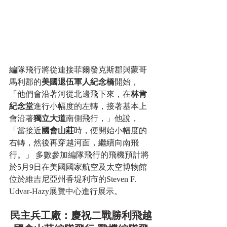
編隊飛行將從連接菲爾發克斯郡與蒙哥
馬利郡的
美國退伍軍人紀念橋
開始，
「他們會沿著河從北邊飛下來，在
林肯
紀念堂
進行小幅度的左轉，接著基本上
會沿著
獨立大道
南側飛行，」他說，
「當接近
國會山莊
時，便開始小幅度的
右轉，然後再穿越河面，繼續向南飛
行。」 多數參加編隊飛行的飛機預計將
於5月9日在美國國家航空及太空博物館
位於維吉尼亞州香堤利市的Steven F. 
Udvar-Hazy展覽中心進行展示。 
民主兵工廠：慶祝二戰勝利飛越