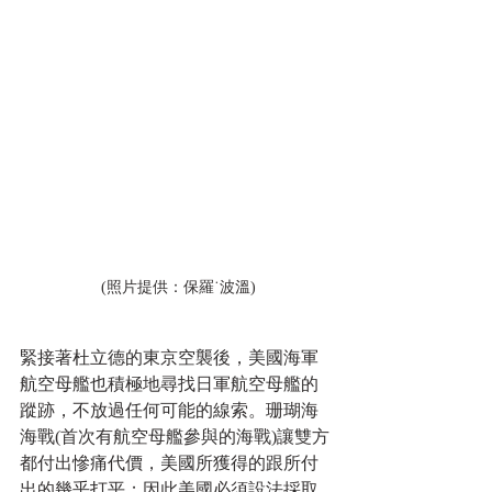
 (照片提供：保羅˙波溫)
緊接著杜立德的東京空襲後，美國海軍
航空母艦也積極地尋找日軍航空母艦的
蹤跡，不放過任何可能的線索。珊瑚海
海戰(首次有航空母艦參與的海戰)讓雙方
都付出慘痛代價，美國所獲得的跟所付
出的幾乎打平；因此美國必須設法採取