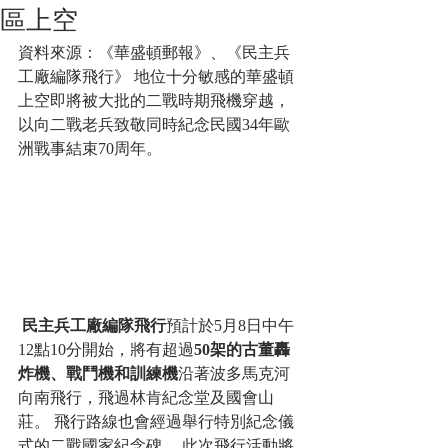
區上空
資料來源：《華盛頓郵報》、《民主兵
工廠編隊飛行》 地位十分敏感的華盛頓
上空即將被大批的二戰時期飛機穿越，
以向二戰老兵致敬同時紀念民國34年歐
洲戰事結束70周年。
民主兵工廠編隊飛行
預計於5月8日中午
12點10分開始，將有超過
50架的古董轟
炸機、戰鬥機和訓練機
沿著波多馬克河
向南飛行，飛過林肯紀念堂及國會山
莊。 飛行路線也會經過舉行特別紀念儀
式的二戰國家紀念碑。 此次飛行活動將