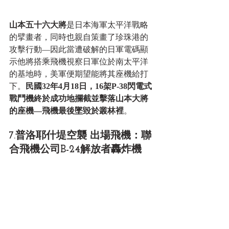
山本五十六大將
是日本海軍太平洋戰略
的擘畫者，同時也親自策畫了珍珠港的
攻擊行動—因此當遭破解的日軍電碼顯
示他將搭乘飛機視察日軍位於南太平洋
的基地時，美軍便期望能將其座機給打
下。
民國32年4月18日，16架P-38閃電式
戰鬥機終於成功地攔截並擊落山本大將
的座機—飛機最後墜毀於叢林裡
。 
7.普洛耶什堤空襲 出場飛機：聯
合飛機公司B-24解放者轟炸機