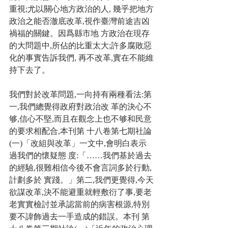
重視;尤以關心地方政治的人, 幾乎把地方
政治之能否澈底改革,視作臺灣前途吉凶
禍福的關鍵。因爲縣市地 方政治在現存
的大問題中,所佔的比重太大;許多腐敗惡
化的事實告訴我們, 再不改革,實在不能維
持下去了。
我們對於改革問題,一向持有兩種看法:第
一,我們總覺得政府對政治改 革的決心不
够,信心不堅,而且在觀念上也不够和民意
的要求相配合,本刊第 十八卷第七期社論
(一)「改組與改革」一文中,會明白表示
過我們的懷疑態 度:「……我們基於過去
的經驗,很難相信今後不會言詞多於行動,
計劃多於 實踐。」第二,我們更覺得,今天
欲謀改革,決不能避重就輕敷衍了事,要老 
老實實檢討並承認當前的病害根源,特別
要不諱飾過去一手造成的錯誤。本刊 第