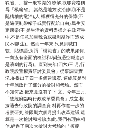
範省」。據一般常識的 瞭解,欲够資格稱
爲「模範省」,當然是地方政治修明(不是
亂糟糟的黨治),人 權獲得充分的保障(不
是隨便亂帶帽子或實行配給自由),民生安
定康樂(不 是生活的資料盡操之在政府手
中,不是任意加重稅負或盤剝敲詐而造成
民不聊 生)。然而十年來,只見到喊口
號、貼標語;所謂「模範省」的成果如何, 
一向沒有全面的檢討和考驗(憑空喊進步
是演劇的行爲)。直到去年(四六)三 月,行
政院設置權責研討委員會」從事調查實
況,並提出了四十多個建議案, 這總算是對
十年施政作了部分的檢討和考驗。然而
不知何故,後來竟沒有了下 文。今年三月,
「總統府臨時行政改革委員會」成立,根
據過去行政院的調查資 料再作進一步的
考察研究,並限期六個月提出改革建議;這
算是一次檢討和考驗,如此,我們有理由相
信,經過了兩次大檢討大考驗的「模範