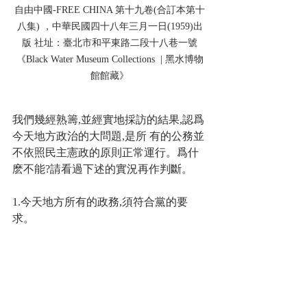
自由中國-FREE CHINA 第十九卷(合訂本第十
八集) ，中華民國四十八年三月一日(1959)出
版 社址：臺北市和平東路二段十八巷一號
《Black Water Museum Collections  | 黑水博物
館館藏》
我們幾經熟籌,並經實地採訪的結果,認爲
今天地方政治的大問題,是所 有的公務並
不依照民主憲政的原則正常運行。爲什
麽不能?請看過下述的實況再作判斷。
1.今天地方所有的政務,須符合黨的要
求。