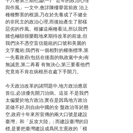
十八卷第三期社論(一)「近年的政治心理
與作風」一文中,會詳陳樓擧當前政 治上
種種弊害的根源,乃在於先養成了不健全
的非民主的政治心理,而後始產生了那樣
惡劣的作風。根據這兩種看法,所以我們
雖也極頤很樂觀地來期待改革的前途,但
我們決不憑空盲信籠統的口號和美麗的
文字魔術;我們有一個相對的權衡標準,第
一先看政府(包括在後面的執政黨中央)有
無誠意,第二再看 有無決心,第三要看他們
究竟肯不肯在病根所在處下手開刀。
今天政治改革的諸問題中,地方政治應居
首位,必須優先開刀治病。這並 不是我們
太偏愛於地方政治,實在是因爲地方政治
若做不好,則自由中國的全 盤政治等於懸
空,政府十年來所宣傳的兩大口號是建設
臺灣」和「反攻大陸」; 而建設臺灣的目
標,是要把臺灣建設成爲民主憲政的「模