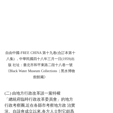
自由中國-FREE CHINA 第十九卷(合訂本第十
八集) ，中華民國四十八年三月一日(1959)出
版 社址：臺北市和平東路二段十八巷一號
《Black Water Museum Collections  | 黑水博物
館館藏》
(二) 由地方行政改革談一黨特權
「總統府臨時行政改革委員會」的地方
行政考察團,近在各縣市考察地方政 治實
況。自該會成立以來,各方人士對它頗爲