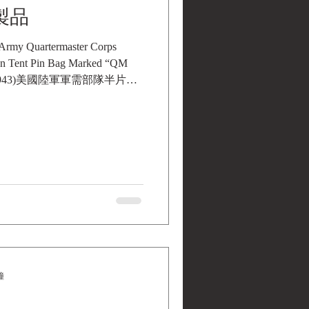
er Sling 製造年份：約民國32至33
製品
4) 製造單位：美國聯邦電氣公司
 Company,
 Army Quartermaster Corps
en Tent Pin Bag Marked “QM
年(1943)美國陸軍軍需部隊半片帳
《Black Water Museum
| 黑水博物館館藏》 1. 基本資料 文物
1943)美國陸軍軍需部隊半片帳
複製品 英文名稱：
 Army Quartermaster Corps
en Tent Pin Bag Marked “QM
：民國32年(1943)（依所仿原品
美國陸軍軍需部隊（U.S.
aster Corps，依所仿原品標記）
藏單位：黑水博物館(Black
m) 2. 藏品說明 本件為仿照美國陸軍
鐘
作的木製營釘收納袋複製品。
織棉布