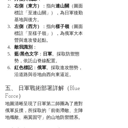
右側（東方）
：指向
連山關
（圖面
標註「至連山關」），為日軍後勤
基地與後方。
左側（西方）
：指向
樣子嶺
（圖面
標註「至樣子嶺」），為俄軍大本
營與進攻發起點。
敵我識別
：
藍/黑色文字
：
日軍
。採取防禦態
勢，依託山脊線配置。
紅色標記
：
俄軍
。採取進攻態勢，
沿道路與谷地由西向東逼近。
五、 日軍戰術部署詳解（Blue 
Force）
地圖清晰呈現了日軍第二師團為了應對
俄軍反撲，所採取的「前衛滯敵、主陣
地殲敵、兩翼固守」的山地防禦體系。