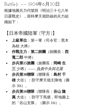
Battle）—— 1904年6月30日
根據地圖兵力代號與《明治三十七八年
日露戰史》，當時摩天嶺防線的兵力組
織如下：
【日本帝國陸軍 (守方)】
上級單位
：第一軍（司令官：黑木
為楨 大將）
作戰主力
：
第二師團
（師團長：
西 
寬二郎
 中將）
步兵第15旅團
（旅團長：
岡崎 生
三
 少將）—— 
負責中央與北翼
步兵第30聯隊
（聯隊長：
島村 干
雄
 大佐）：防守摩天嶺主陣地（圖
示 30i）。
步兵第16聯隊
（聯隊長：
谷山 隆
萬
 大佐）：防守下馬塘，即地圖上
的「谷山支隊」（圖示 16i）。