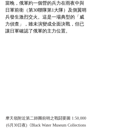
當晚，俄軍約一個營的兵力在雨夜中與
日軍前衛（第30聯隊第1大隊）及側翼哨
兵發生激烈交火。這是一場典型的「威
力偵查」，雖未演變成全面決戰，但已
讓日軍確認了俄軍的主力位置。
摩天嶺附近第二師團前哨之戰鬪要圖 1:50,000 
(6月30日夜)《Black Water Museum Collections 