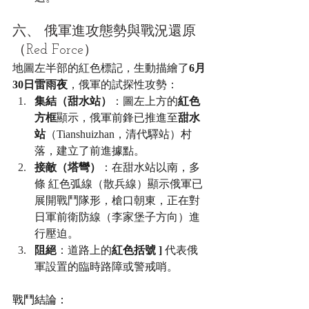
六、 俄軍進攻態勢與戰況還原
（Red Force）
地圖左半部的紅色標記，生動描繪了
6月
30日雷雨夜
，俄軍的試探性攻勢：
集結（甜水站）
：圖左上方的
紅色
方框
顯示，俄軍前鋒已推進至
甜水
站
（Tianshuizhan，清代驛站）村
落，建立了前進據點。
接敵（塔彎）
：在甜水站以南，多
條 紅色弧線（散兵線）顯示俄軍已
展開戰鬥隊形，槍口朝東，正在對
日軍前衛防線（李家堡子方向）進
行壓迫。
阻絕
：道路上的
紅色括號 ]
 代表俄
軍設置的臨時路障或警戒哨。
戰鬥結論：