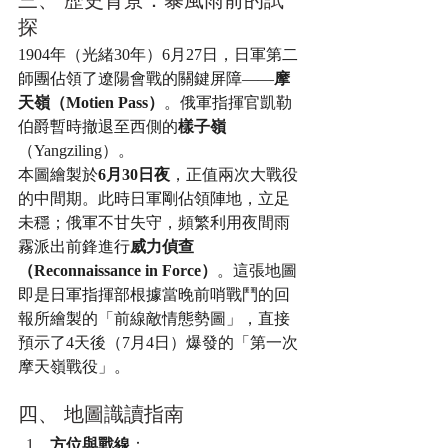
三、 歷史背景：暴風雨前的試
探
1904年（光緒30年）6月27日，日軍第二
師團佔領了遼陽會戰的關鍵屏障——
摩
天嶺（Motien Pass）
。俄軍指揮官凱勒
伯爵暫時撤退至西側的
樣子嶺
（Yangziling）。
本圖繪製於
6月30日夜
，正值兩次大戰役
的中間期。此時日軍剛佔領陣地，立足
未穩；俄軍不甘失守，頻繁利用夜間雨
霧派出前鋒進行
威力偵查
（Reconnaissance in Force）
。這張地圖
即是日軍指揮部根據當晚前哨戰鬥的回
報所繪製的「前線敵情態勢圖」，直接
預示了4天後（7月4日）爆發的「第一次
摩天嶺戰役」。
四、 地圖識讀指南
方位與戰線
：