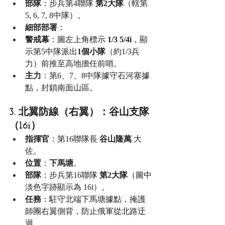
部隊
：步兵第4聯隊 
第2大隊
（轄第
5, 6, 7, 8中隊）。
細部部署
：
警戒幕
：圖左上角標示 
1/3 5/4i
，顯
示第5中隊派出
1個小隊
（約1/3兵
力）前推至高地擔任前哨。
主力
：第6、7、8中隊據守石河塞據
點，封鎖南面山區。
3. 北翼防線（右翼）：谷山支隊
（16i）
指揮官
：第16聯隊長 
谷山隆萬
 大
佐。
位置
：
下馬塘
。
部隊
：步兵第16聯隊 
第2大隊
（圖中
淡色字跡顯示為 16i）。
任務
：駐守北端下馬塘據點，掩護
師團右翼側背，防止俄軍從北路迂
迴。