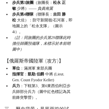
步兵第3旅團
（旅團長：
松永 正
敏
 少將）—— 
負責南翼
步兵第4聯隊
（聯隊長：
吉田 勝
松
 大佐）：防守新開嶺/石河塞，即
地圖上的「松永支隊」（圖示 
4i）。
（註：同旅團的步兵第29聯隊此時
擔任師團預備隊，未標示於本前哨
圖中）
【俄羅斯帝國陸軍 (攻方)】
單位
：滿洲軍 東部兵團
指揮官
：
凱勒 伯爵
 中將 (Lieut. 
Gen. Count Fyodor Keller)
兵力
：下轄第3、第6東西伯利亞步
兵師部分兵力（圖中紅色標記為其
前鋒突擊營）。