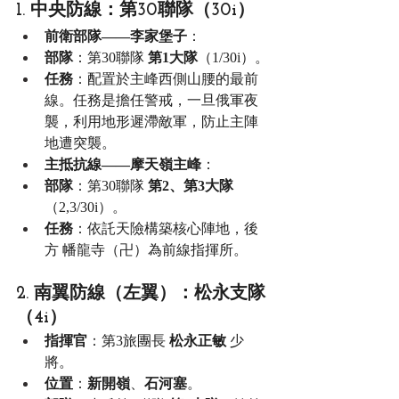
1. 中央防線：第30聯隊（30i）
前衛部隊——李家堡子
：
部隊
：第30聯隊 
第1大隊
（1/30i）。
任務
：配置於主峰西側山腰的最前
線。任務是擔任警戒，一旦俄軍夜
襲，利用地形遲滯敵軍，防止主陣
地遭突襲。
主抵抗線——摩天嶺主峰
：
部隊
：第30聯隊 
第2、第3大隊
（2,3/30i）。
任務
：依託天險構築核心陣地，後
方 幡龍寺（卍）為前線指揮所。
2. 南翼防線（左翼）：松永支隊
（4i）
指揮官
：第3旅團長 
松永正敏
 少
將。
位置
：
新開嶺
、
石河塞
。