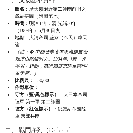
一、 文物基本資料
圖名
：摩天嶺附近第二師團前哨之
戰鬪要圖（附圖第七）
時間
：明治37年 / 清 光緒30年
（1904年）6月30日夜
地點
：大清帝國 盛京（奉天）摩天
嶺
（註：今 中國遼寧省本溪滿族自治
縣連山關鎮附近。1904年尚無「遼
寧省」建制，當時屬盛京將軍轄區/
奉天府。）
比例尺
：1:50,000
作戰單位
：
守方（藍/黑色標示）
：大日本帝國
陸軍 第一軍 第二師團
攻方（紅色標示）
：俄羅斯帝國陸
軍 東部兵團
二、 戰鬥序列（Order of 