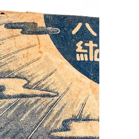
陸軍九七式輕裝甲車（2597／Te-Ke）》限閱
級識別海報《Black Water Museum Collections |
黑水博物館館藏》 1. 基本資料 文物名稱： 民
國32年(1943)美國戰爭部《日本帝國陸軍九七
式輕裝甲車（2597／Te-Ke）》限閱級識別海
報 英文名稱： Japanese Light Armored Car,
2597 — Restricted Recognition Poster, 1943 發行
日期： 民國32年(1943) 文物作者： 美國戰爭
部（War Department）編製 發行單位： 美國戰
爭部發行；美國聯邦政府印務局（U.S.
Government Printing Office）印製 發行地點：
美國 文物形式： 紙本橫式軍用裝甲車輛識別
教學海報，