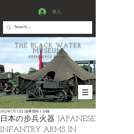
登入
THE BLACK WATER
MUSEUM
EXPERIENCE History
2022年7月13日
讀畢需時 1 分鐘
日本の步兵火器 JAPANESE
INFANTRY ARMS IN