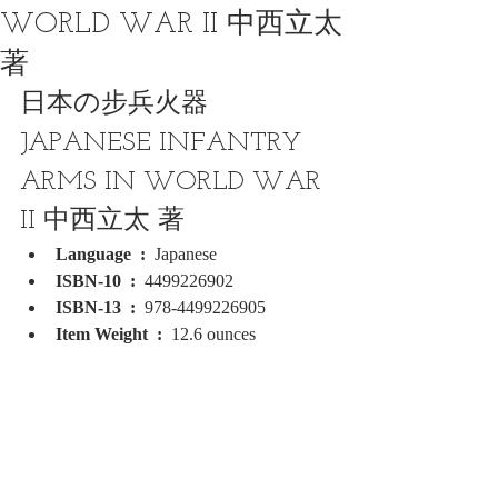
WORLD WAR II 中西立太
著
日本の步兵火器 
JAPANESE INFANTRY 
ARMS IN WORLD WAR 
II 中西立太 著
Language ‏ : ‎ 
Japanese
ISBN-10 ‏ : ‎ 
4499226902
ISBN-13 ‏ : ‎ 
978-4499226905
Item Weight ‏ : ‎ 
12.6 ounces