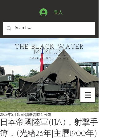
登入
THE BLACK WATER
MUSEUM
EXPERIENCE History
2023年5月19日
讀畢需時 1 分鐘
日本帝國陸軍(IJA)，射擊手
簿，(光緒26年|主曆1900年)