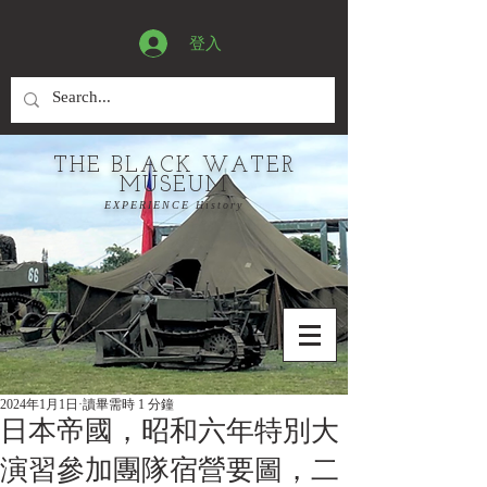
登入
THE BLACK WATER
MUSEUM
EXPERIENCE History
2024年1月1日
讀畢需時 1 分鐘
日本帝國，昭和六年特別大
演習參加團隊宿營要圖，二