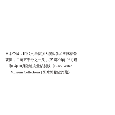
日本帝國，昭和六年特別大演習參加團隊宿營
要圖，二萬五千分之一尺，(民國20年|1931)昭
和6年10月陸地測量部製版《Black Water 
Museum Collections | 黑水博物館館藏》