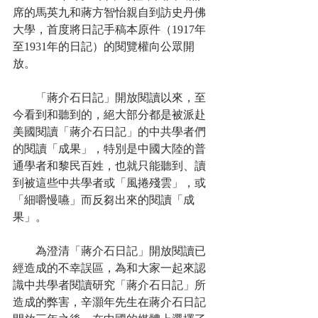
席的馬英九和蔣方智怡親自到訪史丹佛
大學，首度將日記手稿本原件（1917年
至1931年的日記）的閱覽權向公眾開
放。
　　「蔣介石日記」開放閱讀以來，至
今看到和聽到的，絕大部分都是被派赴
美國閱讀「蔣介石日記」的中共學者們
的閱讀「成果」，特別是中國大陸的普
通學者和黎民百姓，也就只能聽到、讀
到被這些中共學者或「風捲殘雲」，或
「細嚼慢嚥」而反芻出來的閱讀「成
果」。
　　為澄清「蔣介石日記」開放閱讀已
經造成的不幸誤區，為和大家一起來認
識中共學者閱讀研究「蔣介石日記」所
造成的弊害，辛灝年先生在蔣介石日記