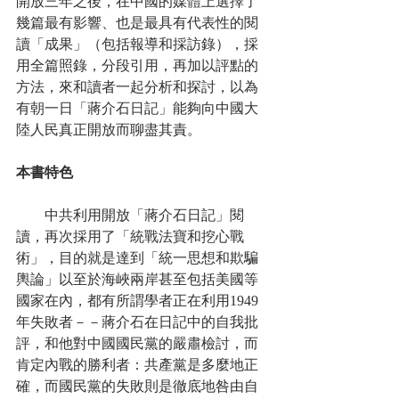
開放三年之後，在中國的媒體上選擇了
幾篇最有影響、也是最具有代表性的閱
讀「成果」（包括報導和採訪錄），採
用全篇照錄，分段引用，再加以評點的
方法，來和讀者一起分析和探討，以為
有朝一日「蔣介石日記」能夠向中國大
陸人民真正開放而聊盡其責。
本書特色
　　中共利用開放「蔣介石日記」閱
讀，再次採用了「統戰法寶和挖心戰
術」，目的就是達到「統一思想和欺騙
輿論」以至於海峽兩岸甚至包括美國等
國家在內，都有所謂學者正在利用1949 
年失敗者－－蔣介石在日記中的自我批
評，和他對中國國民黨的嚴肅檢討，而
肯定內戰的勝利者：共產黨是多麼地正
確，而國民黨的失敗則是徹底地咎由自