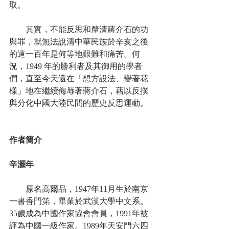
取。
　　其實，不能反思和釐清蔣介石的功
與罪，就無法說清中華民族於辛亥之後
的這一百年是何等地艱難和痛苦。何
況，1949 年的勝利者及其御用的學者
們，直至今天還在「想方設法、變著花
樣」地在繼續侮辱著蔣介石，藉以反撲
與分化中國大陸民間的歷史反思運動。
作者簡介
辛灝年
　　原名高爾品，1947年11月生於南京
一書香門第，畢業於武漢大學中文系。
35歲成為中國作家協會會員，1991年被
評為中國一級作家。1989年天安門六四