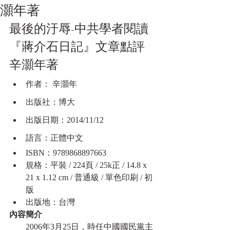
灝年著
最後的汙辱-中共學者閱讀
『蔣介石日記』文章點評 
辛灝年著
作者： 辛灝年
出版社：博大
出版日期：2014/11/12
語言：正體中文
ISBN：9789868897663
規格：平裝 / 224頁 / 25k正 / 14.8 x 
21 x 1.12 cm / 普通級 / 單色印刷 / 初
版
出版地：台灣
內容簡介
　　2006年3月25日，時任中國國民黨主