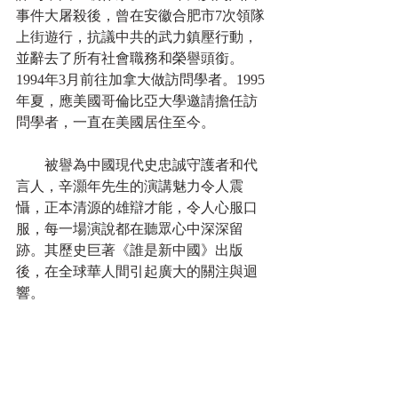
事件大屠殺後，曾在安徽合肥市7次領隊
上街遊行，抗議中共的武力鎮壓行動，
並辭去了所有社會職務和榮譽頭銜。
1994年3月前往加拿大做訪問學者。1995
年夏，應美國哥倫比亞大學邀請擔任訪
問學者，一直在美國居住至今。
　　被譽為中國現代史忠誠守護者和代
言人，辛灝年先生的演講魅力令人震
懾，正本清源的雄辯才能，令人心服口
服，每一場演說都在聽眾心中深深留
跡。其歷史巨著《誰是新中國》出版
後，在全球華人間引起廣大的關注與迴
響。