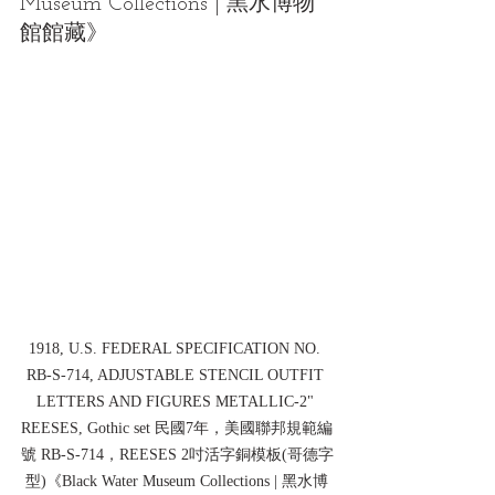
Museum Collections | 黑水博物
館館藏》 
1918, U.S. FEDERAL SPECIFICATION NO. 
RB-S-714, ADJUSTABLE STENCIL OUTFIT 
LETTERS AND FIGURES METALLIC-2" 
REESES, Gothic set 民國7年，美國聯邦規範編
號 RB-S-714，REESES 2吋活字銅模板(哥德字
型)《Black Water Museum Collections | 黑水博