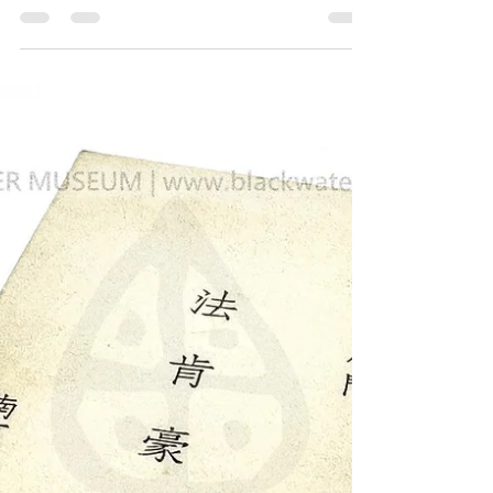
馮·法肯豪森 私人德文版名片《Black Water
Museum Collections | 黑水博物館館藏》
ALEXANDER VON FALKENHAUSEN
GENERAL DER INFANTERIE 中華民國，國
民政府總顧問，步兵上將，法肯豪森 名片
《Black Water Museum Collections | 黑水博物館
館藏》 1. 基本資料 文物名稱： 民國24年
(1935)亞歷山大·馮·法肯豪森 私人德文版名片
英文名稱： 1935 Alexander von Falkenhausen
Personal German Calling Card 發行日期： 民國
24年(1935)至民國27年(1938) (擔任中華民國政
府總顧問期間) 文物作者： 亞歷山大·馮·法肯
豪森 (Alexander von Falkenhausen) 發行地點：
中華民國南京 文物形式： 實體名