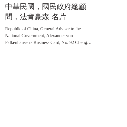
2024年3月21日
讀畢需時 2 分鐘
名片類收藏品
中華民國，國民政府總顧
問，法肯豪森 名片
Republic of China, General Adviser to the
National Government, Alexander von
Falkenhausen's Business Card, No. 92 Cheng
Hsien Street, Nanking 中華民國，國民政府總顧
問，法肯豪森 名片，南京成賢街九十二號
《Black Water Museum Collections | 黑水博物館
館藏》 館藏焦點：戰火前的南京印記——法
肯豪森名片 文物背景： 這張泛黃的名片，屬
於一位對中華民國抗日戰爭影響深遠的德國人
——亞歷山大·馮·法肯豪森（Alexander von
Falkenhausen）。名片上簡潔地印著他在華的
最高頭銜「國民政府總顧問」，以及他在首都