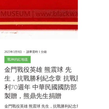
2025年3月9日
讀畢需時 1 分鐘
戰神的紅地毯
金門戰役英雄 熊震球 先