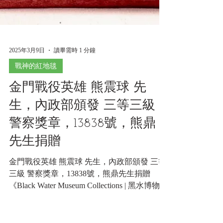
2025年3月9日
讀畢需時 1 分鐘
戰神的紅地毯
金門戰役英雄 熊震球 先
生，內政部頒發 三等三級
警察獎章，13838號，熊鼎