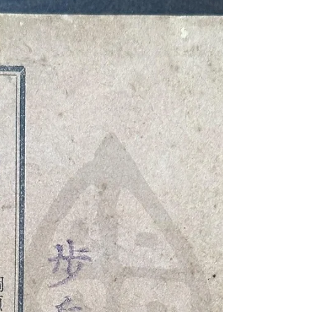
合訂本 英文名稱：Bound Compilation of
Republic of China Military Drill Regulations and
Small-Arms Manuals, Edited and Compiled by
Chinese Firearms 發行日期：民國98年(2009)5
月 文物作者：訓練總監部步兵操典研究委員
會、軍政部兵工署技術司等；火器堂重新打
字、勘誤、排版、訂正及整理 發行單位：火
器堂（Chinese Fir