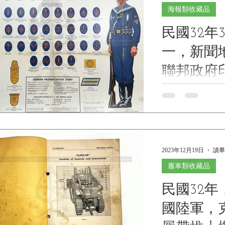
海報類收藏品
民國32年
一，新聞
聯邦政府
《Black W
NEWSMAP, Monday,
the US Governmen
Collecti
日，星期一，新
藏》
務局發行《Black Wat
2023年12月19日
讀畢
履車類收藏品
民國32年，
國陸軍，克