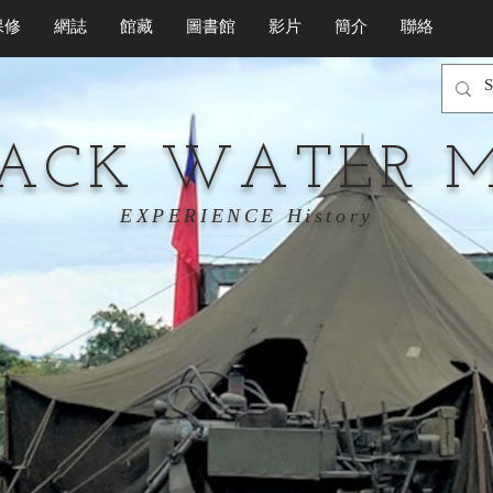
保修
網誌
館藏
圖書館
影片
簡介
聯絡
LACK WATER 
EXPERIENCE History