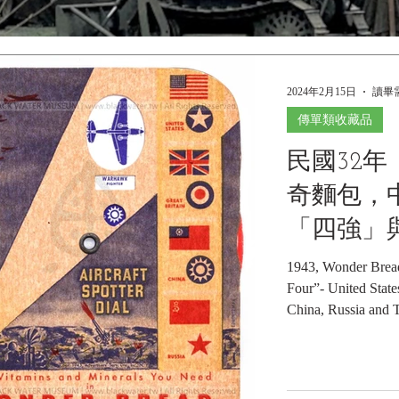
2024年2月15日
讀畢需
傳單類收藏品
民國32年
奇麵包，
「四強」
識轉盤。《B
1943, Wonder Bread,
Four”- United States
Museum Co
China, Russia and T
博物館館