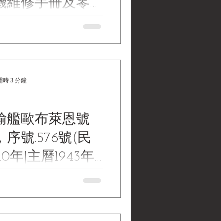
機維修手冊及零
5-1270 BABX
ar Department, Maintenance
talog; Tractor, Crawler Type,
吋推土鏟(2)
 with Bulldozer and Towing
air” & TM5-1270
c Tractor Mounted , 59 Inch
時 3 分鐘
X For Model CA-1 Clarkair
民國32年，TM5-3020，美國陸軍，
空運履帶推土機維修手冊及零件目
輸艦歐布萊恩號
BABX型油壓59吋推土鏟(2)
seum Collections | 黑水博物館
序號.576號(民
名稱： 美國陸軍戰爭部
M5-1270 技術手冊合訂本：CA-1
10年|主曆1943年
air)空運履帶曳引機暨BABX型液
RTY SHIP MEMORIAL SS
 original boiler Tube
6(1943-2021) 自由級運輸艦歐布萊
.576號(民國32年至110年|