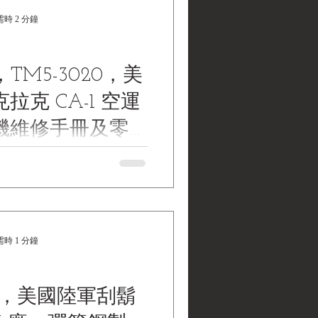
時 2 分鐘
TM5-3020，美
拉克 CA-1 空運
機維修手冊及零
5-1270 BABX
ar Department, Maintenance
talog; Tractor, Crawler Type,
吋推土鏟
 with Bulldozer and Towing...
時 1 分鐘
*，美國陸軍刮鬍