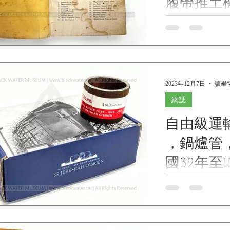
履帶推土
件目錄含TM
1943, TM5-3020, W
Manual and Parts Ca
型油壓59
Gasoline, 20 DBHP,
Winch, Model CA-1 “Clark
Bulldozer Hydrauli
2023年12月7日
讀畢需
Blade , Model BAB
Crawler.(2) 
網誌
克拉克 CA-1 
自由級運
錄含TM5-1270 
《Black Water Mu
，鍋爐管，
館藏》 1. 基本資料 文物
TM5-3020 與 T
國32年至1
型克拉克(Clark
至2021年)
壓推土
NATIONAL LIBE
JEREMIAH O'BRIEN
Segment No.57
恩號 ，鍋爐管，序號