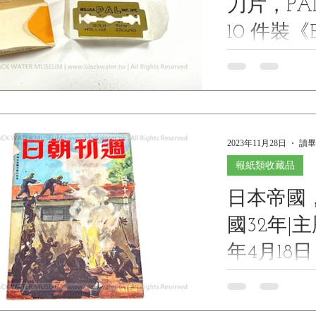
刀片，P
10 件裝《Bl
Museum Co
1943* U.S. ARMY 
"Hollow Ground, G
博物館館
Watch Spring Steel"
2023年11月28日
讀畢
報紙類收藏品
日本帝國
國32年|主
年4月18
《Black W
日本帝國，週刊朝日
和18年4月18日，朝
Collecti
Museum Collec