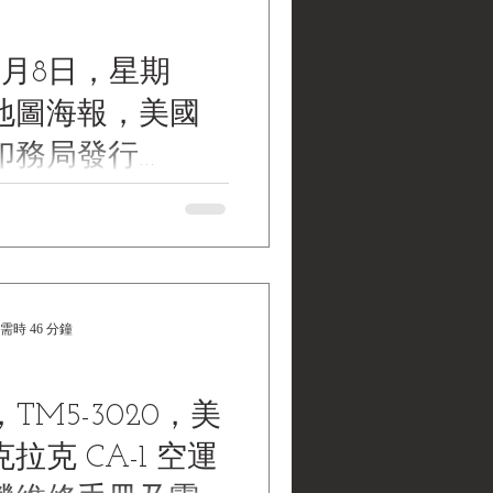
3月8日，星期
地圖海報，美國
印務局發行
ater Museum
 March 8,1943, published by
t Printing Office 民國32年3月8
ons | 黑水博物館館
聞地圖海報，美國聯邦政府印
er Museum...
需時 46 分鐘
TM5-3020，美
拉克 CA-1 空運