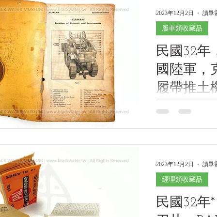
主曆1...
2023年12月2日
讀畢需
履車類收藏品
民國32年，
國陸軍，克
履帶推土
件目錄含TM
1943, TM5-3020, W
Manual and Parts Ca
型油壓59
Gasoline, 20 DBHP,
2023年12月2日
讀畢需
經理類收藏品
民國32年