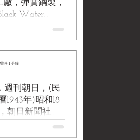
AL廠，彈簧鋼製，
ack Water
llections | 黑水
Safety Razor Blades by PAL
old Thin Steel, Made from
藏》
 - Pack of 10...
需時 1 分鐘
，週刊朝日，(民
曆1943年)昭和18
日，朝日新聞社
ater Museum
，(民國32年|主曆1943年)昭
日新聞社《Black Water
ons | 黑水博物館館
tions | 黑水博物館館藏》