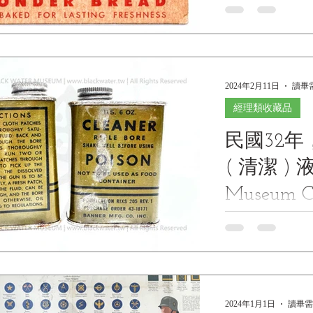
2024年2月11日
讀畢需
經理類收藏品
民國32年
( 清潔 ) 液
Museum Co
博物館館
1943, U.S. 6 OZ
SPEC. RIXS-205 
MFG. CO. INC
潔 ) 液《Black Wate
2024年1月1日
讀畢需