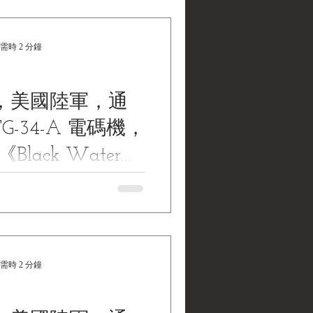
需時 2 分鐘
年，美國陸軍，通
-34-A 電碼機，
《Black Water
llections | 黑水
Y, SIGNAL CORPS, KEYER
.15107 民國32年，美國陸軍，通信
藏》
電碼機，序號:15107《Black
ollections | 黑水博物館館藏》
需時 2 分鐘