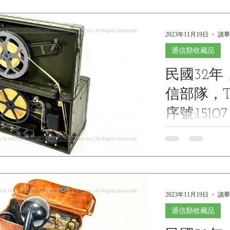
藏》
2023年11月19日
讀畢
通信類收藏品
民國32
信部隊，TG
序號:15107
Museum Co
1943, U.S. ARM
TG-34-A, SN
博物館館
部隊，TG-34-A 
Water Museum C
1....
2023年11月19日
讀畢
通信類收藏品