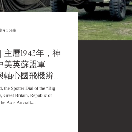
時 1 分鐘
｜主曆1943年，神
中美英蘇盟軍
與軸心國飛機辨
lack Water
 the Spotter Dial of the “Big
, Great Britain, Republic of
llections | 黑水
he Axis Aircraft....
藏》