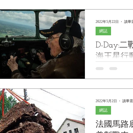
戰機新聞2台，11
郡，民國111年(2
2022年5月22日
讀畢需
實驗飛機協會（E
展（AirVentu
網誌
畫於民國113年(2
Day八十週年及在德
D-Day:
海王星行動
駕駛C-47飛越諾曼
任務之一部，而第
年的老兵重溫舊
2022年5月2日
讀畢需
網誌
法國馬路