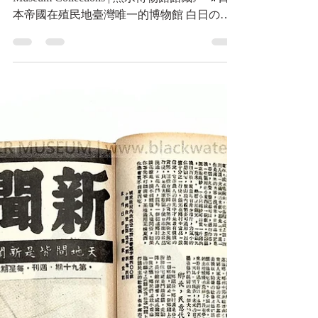
藏》
日本帝國，臺北博物館 明信片《Black Water
Museum Collections | 黑水博物館館藏》 🔖日
本帝國在殖民地臺灣唯一的博物館 白日の下
に ●博物館● 臺北公園(又は新公園)にある博
物 館は、ドーリャ式二層樓の宏壯な建築...