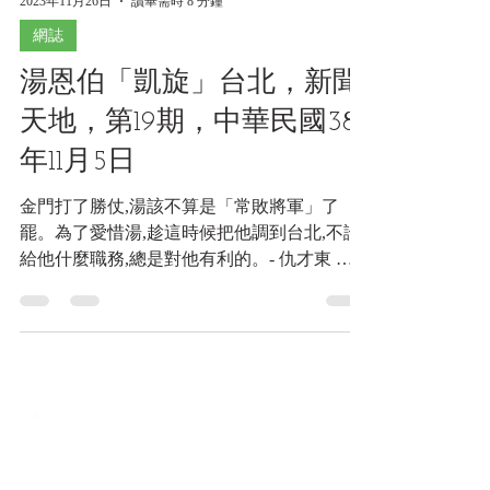
2023年11月26日
讀畢需時 8 分鐘
網誌
湯恩伯「凱旋」台北，新聞
天地，第19期，中華民國38
年11月5日
金門打了勝仗,湯該不算是「常敗將軍」了
罷。為了愛惜湯,趁這時候把他調到台北,不論
給他什麼職務,總是對他有利的。- 仇才東 政
府軍在金門打了一個半年以来的第一次勝仗 ,
金廈戰場的最高指揮官湯恩伯於十月卅日由金