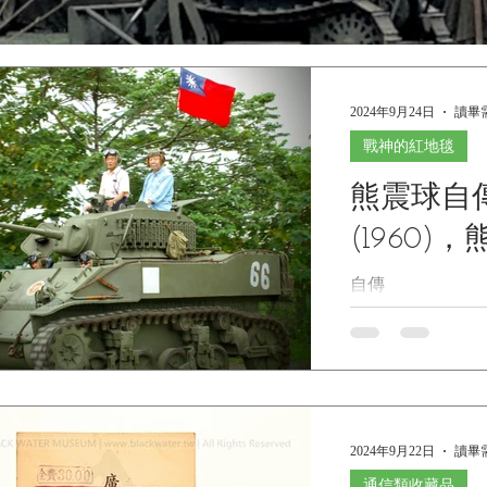
2024年9月24日
讀畢需
戰神的紅地毯
熊震球自傳
(1960
自傳
2024年9月22日
讀畢需
通信類收藏品