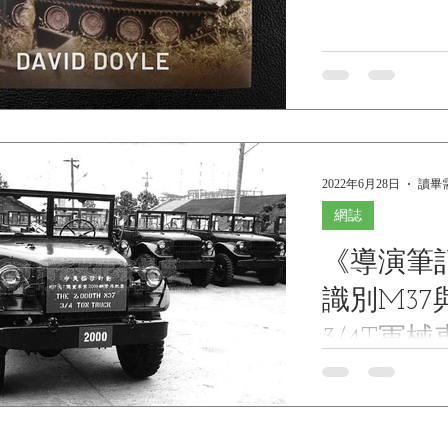
2022年6月28日
讀畢需
網誌
《導演筆
識別M37與
3/4T軍
《導演筆記》以
歷史重要的沉默
史訪問內容真假