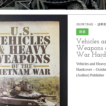
2022年7月4日
讀畢需
圖書
Vehicles 
Weapons o
War Hardc
29, 2021 
Vehicles and Heavy
Hardcover – Octobe
(