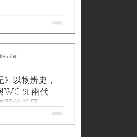
時 2 分鐘
記》以物辨史，
WC-51 兩代
械車間的差異
物辨史，歷史機動物件是見證
證人，亦是度量每一次口述歷
的量具。空間、時間加上歷史