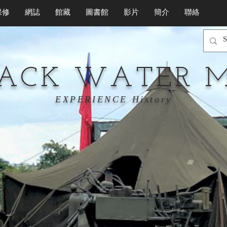
保修
網誌
館藏
圖書館
影片
簡介
聯絡
LACK WATER 
EXPERIENCE History