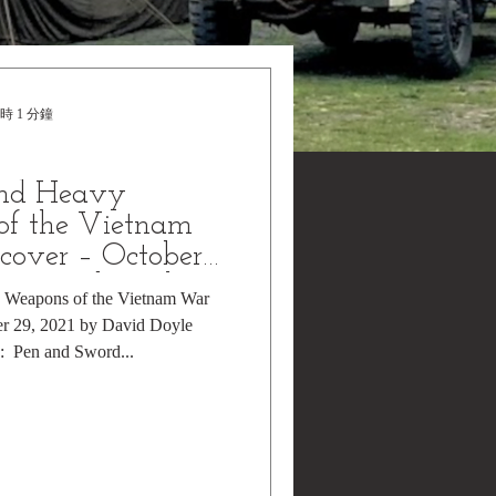
時 1 分鐘
and Heavy
f the Vietnam
over – October
by David Doyle
 Weapons of the Vietnam War
r 29, 2021 by David Doyle
Author) Publisher ‏ : ‎ Pen and Sword...