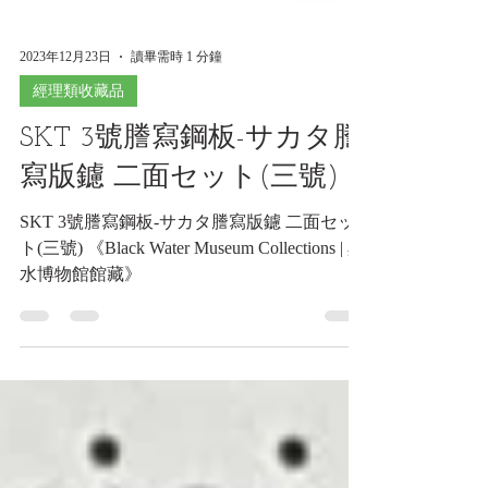
2023年12月23日
讀畢需時 1 分鐘
經理類收藏品
SKT 3號謄寫鋼板-サカタ謄
寫版鑢 二面セット(三號)
SKT 3號謄寫鋼板-サカタ謄寫版鑢 二面セッ
ト(三號) 《Black Water Museum Collections | 黑
水博物館館藏》