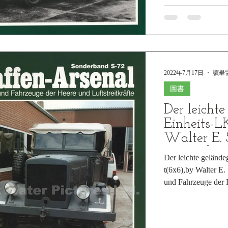
Luftwaffe by Marku
Arsenal,Waffen und
Luftstreitkräfte...
2022年7月17日
讀畢需
圖書
Der leicht
Einheits-
Walter E. 
Arsenal
Der leichte geländ
t(6x6),by Walter E.
und Fahrzeuge der H