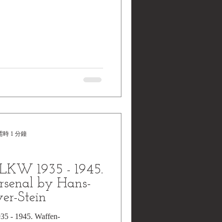
時 1 分鐘
 LKW 1935 - 1945.
senal by Hans-
er-Stein
5 - 1945. Waffen-