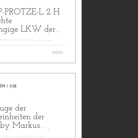
P-PROTZE-L 2 H
chte
ngige LKW der
 im Einsatz by
-L 2 H 143 Der leichte
fert
W der Wehrmacht im Einsatz by
ffen-Arsenal,Waffen und
時 1 分鐘
uge der
einheiten der
 by Markus
affen-Arsenal
uftschutzeinheiten der