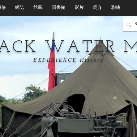
保修
網誌
館藏
圖書館
影片
簡介
聯絡
LACK WATER 
EXPERIENCE History