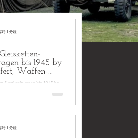
時 1 分鐘
Gleisketten-
wagen bis 1945 by
fert, Waffen-
ten-Lastkraftwagen bis 1945 by
ffen-Arsenal,Waffen und
und Luftstreitkräfte,...
時 1 分鐘