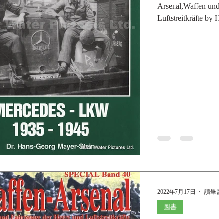
Arsenal,Waffen und
Luftstreitkräfte by
(Author)...
2022年7月17日
讀畢需
圖書