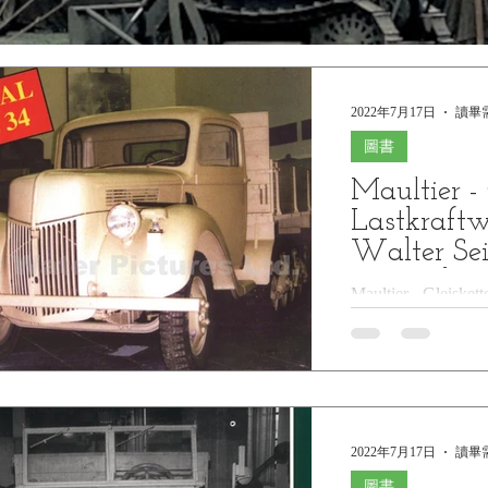
2022年7月17日
讀畢需
圖書
Maultier - 
Lastkraft
Walter Sei
Arsenal
Maultier - Gleisket
Walter Seifert, Wa
Fahrzeuge der Heere 
2022年7月17日
讀畢需
圖書