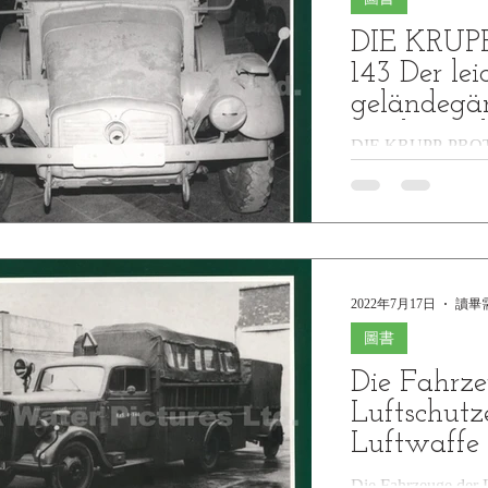
DIE KRUP
143 Der lei
geländegä
Wehrmacht
DIE KRUPP-PROTZE
Walter Sei
geländegängige LK
Walter Seifert, Wa
Fahrzeuge...
2022年7月17日
讀畢需
圖書
Die Fahrze
Luftschutz
Luftwaffe
Jaugitz, W
Die Fahrzeuge der L