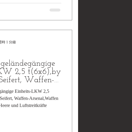
s Jaugitz, Waffen-
 Fahrzeuge der Heere und
時 1 分鐘
e geländegängige
LKW 2,5 t(6x6),by
Seifert, Waffen-
egängige Einheits-LKW 2,5
 Seifert, Waffen-Arsenal,Waffen
eere und Luftstreitkräfte