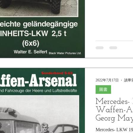
2022年7月17日
讀畢需
圖書
Mercedes-
Waffen-Ar
Georg May
Mercedes- LKW 193