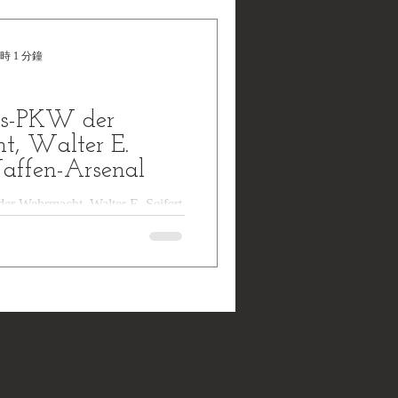
時 1 分鐘
its-PKW der
, Walter E.
Waffen-Arsenal
er Wehrmacht, Walter E. Seifert
 Waffen und Fahrzeuge der Heere
 Nr. Sonderband...