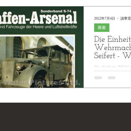
2022年7月4日
讀畢需
圖書
Die Einhe
Wehrmacht
Seifert - 
Die Einheits-PKW d
- Waffen-Arsenal -
und Luftstreitkrafte