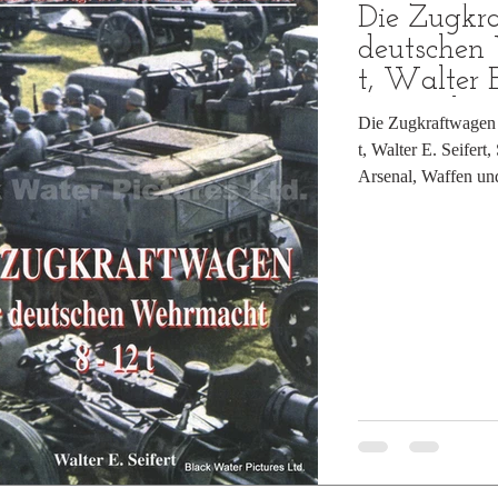
Die Zugkr
deutschen
t, Walter 
Arsenal
Die Zugkraftwagen 
t, Walter E. Seife
Arsenal, Waffen un