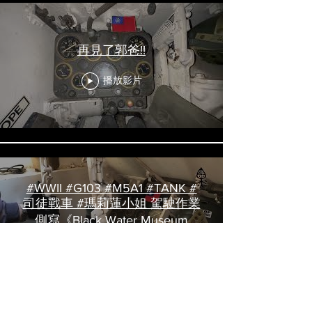
再見了郭爸!!
播放影片
#WWII #G103 #M5A1 #TANK #
司徒戰車 #瑪莉蓮小姐 駕駛作業
側寫《Black Water Museum
Collections | 黑水博物館館藏》
播放影片