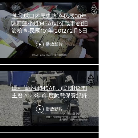
熊震球口述歷史訪談-民國38年
瑪莉蓮小姐(M5A1司徒戰車)的細
節檢查-民國101年(2012)12月6日
播放影片
瑪莉蓮小姐(M5A1)，(民國112年|
主曆2023年)年度動態保養紀錄
播放影片