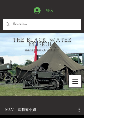
登入
THE BLACK WATER
MUSEUM
EXPERIENCE History
M5A1 | 瑪莉蓮小姐