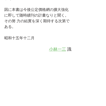
因に本書は今後公定價格網の擴大強化
に即して随時續刊の計畫なりと聞く。
その努 力の結實を深く期待する次第で
ある。
昭和十五年十二月
小林一三
 識