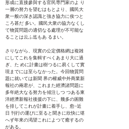
形成に直接參與する官民専門家のよ り
一層の努力を望むはもとより、國民大
衆一般の深き認識と強き協力に俟つと
ころ甚だ 多い。國民大衆の協力なくし
て物質問題の適切なる處理が不可能な
ることは云ふ迄もあ るまい。
さりながら、現實の公定價格網は複雑
にしてこれを集輯すべくあまり大に過
ぎ、た めに計畫は樹つるに易くして實
現までには至らなかった。今回物質問
題に就いては新聞 界の權威中外商業新
報社の兩君が、これまた經濟諸問題に
多年絶大なる努力を傾注しつ つある東
洋經濟新報社後援の下に、幾多の困難
を排してこれが計畫に着手し、愈~近
日 刊行の運びに至ると聞きに欣快に堪
へず年來の渇望これによつて癒するの
がある。