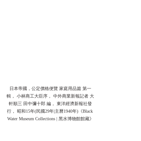
日本帝國，公定價格便覽 家庭用品篇 第一
輯， 小林商工大臣序， 中外商業新報記者 大
軒順三 田中彌十郎 編， 東洋經濟新報社發
行， 昭和15年(民國29年|主曆1940年)《Black 
Water Museum Collections | 黑水博物館館藏》