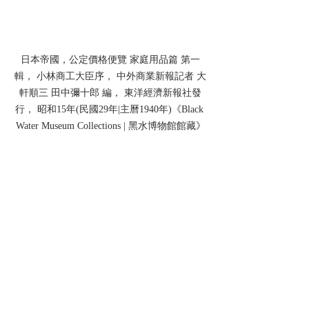
日本帝國，公定價格便覽 家庭用品篇 第一
輯， 小林商工大臣序， 中外商業新報記者 大
軒順三 田中彌十郎 編， 東洋經濟新報社發
行， 昭和15年(民國29年|主曆1940年)《Black 
Water Museum Collections | 黑水博物館館藏》