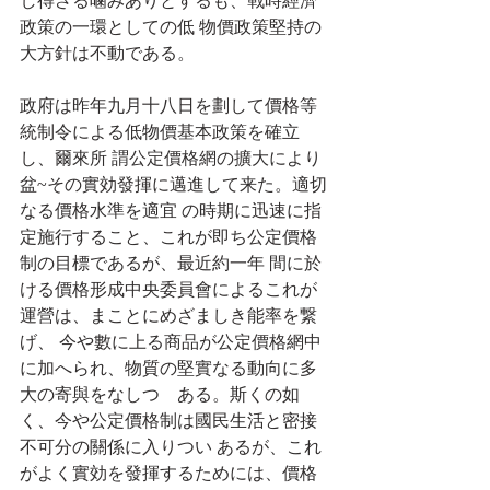
し得ざる噛みありとするも、戰時經濟
政策の一環としての低 物價政策堅持の
大方針は不動である。
政府は昨年九月十八日を劃して價格等
統制令による低物價基本政策を確立
し、爾來所 謂公定價格網の擴大により
盆~その實効發揮に邁進して来た。適切
なる價格水準を適宜 の時期に迅速に指
定施行すること、これが即ち公定價格
制の目標であるが、最近約一年 間に於
ける價格形成中央委員會によるこれが
運營は、まことにめざましき能率を繋
げ、 今や數に上る商品が公定價格網中
に加へられ、物質の堅實なる動向に多
大の寄與をなしつゝある。斯くの如
く、今や公定價格制は國民生活と密接
不可分の關係に入りつい あるが、これ
がよく實効を發揮するためには、價格