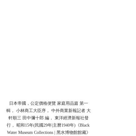
日本帝國，公定價格便覽 家庭用品篇 第一
輯， 小林商工大臣序， 中外商業新報記者 大
軒順三 田中彌十郎 編， 東洋經濟新報社發
行， 昭和15年(民國29年|主曆1940年)《Black 
Water Museum Collections | 黑水博物館館藏》