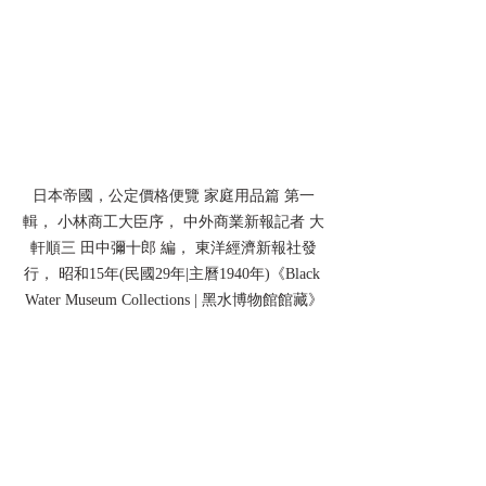
日本帝國，公定價格便覽 家庭用品篇 第一
輯， 小林商工大臣序， 中外商業新報記者 大
軒順三 田中彌十郎 編， 東洋經濟新報社發
行， 昭和15年(民國29年|主曆1940年)《Black 
Water Museum Collections | 黑水博物館館藏》