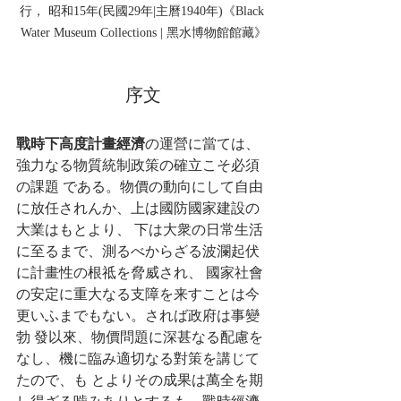
行， 昭和15年(民國29年|主曆1940年)《Black 
Water Museum Collections | 黑水博物館館藏》
序文
戰時下高度計畫經濟
の運營に當ては、
強力なる物質統制政策の確立こそ必須
の課題 である。物價の動向にして自由
に放任されんか、上は國防國家建設の
大業はもとより、 下は大衆の日常生活
に至るまで、測るべからざる波瀾起伏
に計畫性の根祗を脅威され、 國家社會
の安定に重大なる支障を来すことは今
更いふまでもない。されば政府は事變
勃 發以來、物價問題に深甚なる配慮を
なし、機に臨み適切なる對策を講じて
たので、も とよりその成果は萬全を期