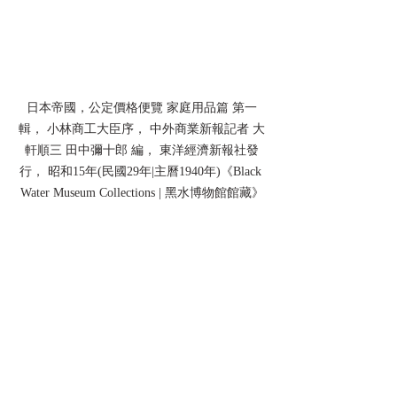
日本帝國，公定價格便覽 家庭用品篇 第一
輯， 小林商工大臣序， 中外商業新報記者 大
軒順三 田中彌十郎 編， 東洋經濟新報社發
行， 昭和15年(民國29年|主曆1940年)《Black 
Water Museum Collections | 黑水博物館館藏》