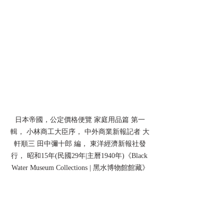
日本帝國，公定價格便覽 家庭用品篇 第一
輯， 小林商工大臣序， 中外商業新報記者 大
軒順三 田中彌十郎 編， 東洋經濟新報社發
行， 昭和15年(民國29年|主曆1940年)《Black 
Water Museum Collections | 黑水博物館館藏》