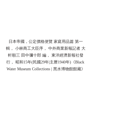
日本帝國，公定價格便覽 家庭用品篇 第一
輯， 小林商工大臣序， 中外商業新報記者 大
軒順三 田中彌十郎 編， 東洋經濟新報社發
行， 昭和15年(民國29年|主曆1940年)《Black 
Water Museum Collections | 黑水博物館館藏》