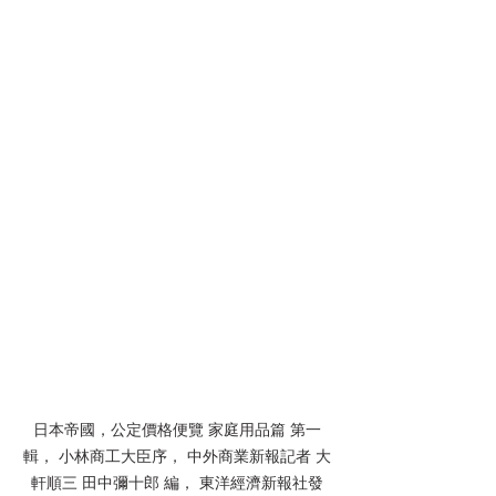
日本帝國，公定價格便覽 家庭用品篇 第一
輯， 小林商工大臣序， 中外商業新報記者 大
軒順三 田中彌十郎 編， 東洋經濟新報社發