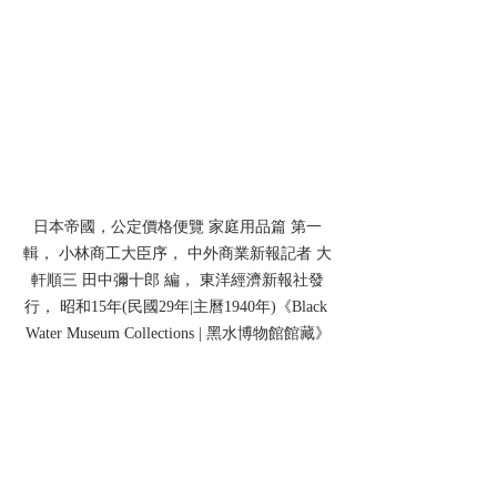
日本帝國，公定價格便覽 家庭用品篇 第一
輯， 小林商工大臣序， 中外商業新報記者 大
軒順三 田中彌十郎 編， 東洋經濟新報社發
行， 昭和15年(民國29年|主曆1940年)《Black 
Water Museum Collections | 黑水博物館館藏》