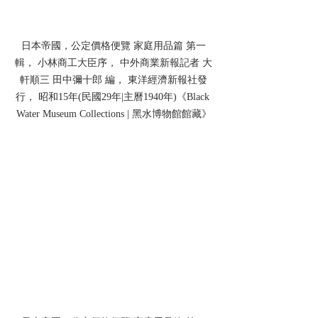
日本帝國，公定價格便覽 家庭用品篇 第一
輯， 小林商工大臣序， 中外商業新報記者 大
軒順三 田中彌十郎 編， 東洋經濟新報社發
行， 昭和15年(民國29年|主曆1940年)《Black 
Water Museum Collections | 黑水博物館館藏》