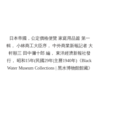
日本帝國，公定價格便覽 家庭用品篇 第一
輯， 小林商工大臣序， 中外商業新報記者 大
軒順三 田中彌十郎 編， 東洋經濟新報社發
行， 昭和15年(民國29年|主曆1940年)《Black 
Water Museum Collections | 黑水博物館館藏》