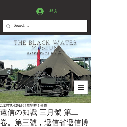
登入
THE BLACK WATER
MUSEUM
EXPERIENCE History
2023年9月26日
讀畢需時 1 分鐘
遞信の知識 三月號 第二
卷。第三號，遞信省遞信博