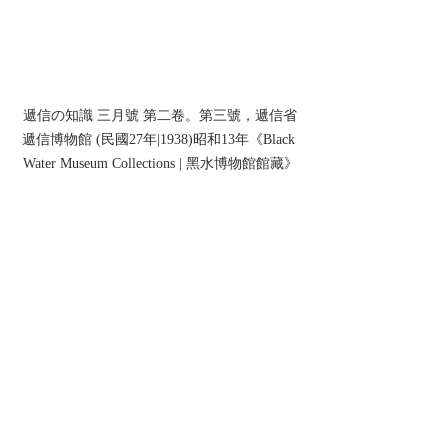
遞信の知識 三月號 第二卷。第三號，遞信省
遞信博物館 (民國27年|1938)昭和13年《Black 
Water Museum Collections | 黑水博物館館藏》