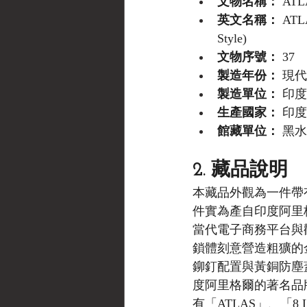
文物名稱：
 AT
英文名稱：
 ATLA
Style)
文物序號：
 37
製造年份：
 現
製造單位：
 印
生產國家：
 印度
館藏單位：
 黑水博
2. 藏品說明
本藏品外觀為一件帶有
件實為產自印度阿里格爾（
當代電子商務平台與
鎖體刻意營造粗獷的金
鉚釘配置與黃銅防塵蓋
度阿里格爾的著名品牌「Ha
有「ATLAS」、「8