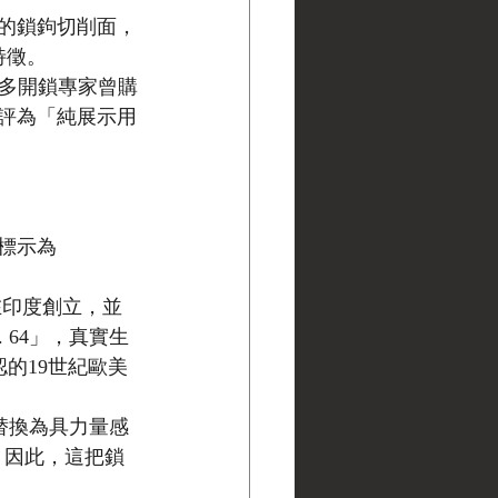
的鎖鉤切削面，
特徵。
許多開鎖專家曾購
評為「純展示用
標示為 
在印度創立，並
. 64」，真實生
的19世紀歐美
樣替換為具力量感
售。因此，這把鎖