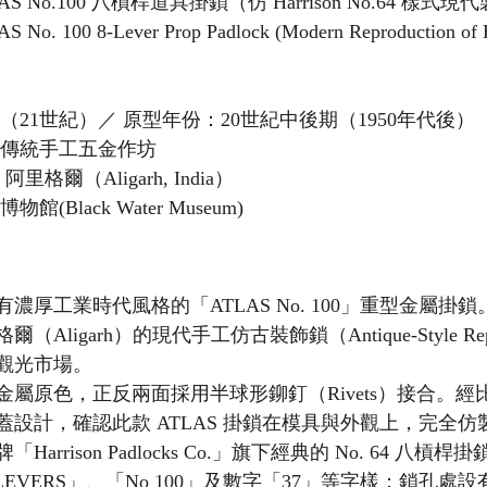
LAS No.100 八槓桿道具掛鎖（仿 Harrison No.64 樣式
S No. 100 8-Lever Prop Padlock (Modern Reproduction of H
代（21世紀）／ 原型年份：20世紀中後期（1950年代後）
度傳統手工五金作坊
 阿里格爾（Aligarh, India）
物館(Black Water Museum)
濃厚工業時代風格的「ATLAS No. 100」重型金屬掛
Aligarh）的現代手工仿古裝飾鎖（Antique-Style Re
觀光市場。
屬原色，正反兩面採用半球形鉚釘（Rivets）接合。經
設計，確認此款 ATLAS 掛鎖在模具與外觀上，完全
rrison Padlocks Co.」旗下經典的 No. 64 八槓
 LEVERS」、「No 100」及數字「37」等字樣；鎖孔處