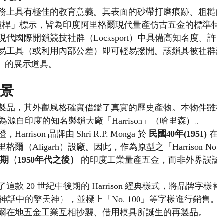
務上具有極佳的教育意義。其表面的砂帶打磨痕跡、粗糙
槓桿」標示，皆為印度阿里格爾現代量產仿古五金的標準
代國際開鎖競技社群（Locksport）中具備高知名度。
易工具（或利用內部公差）即可輕易撥開。該鎖具被社群
ly）」的展示道具。
背景
製品，其外觀風格確實借鑑了真實的歷史產物。本物件雖
為源自印度的知名製鎖大廠「Harrison」（哈里森）。
rison 品牌由 Shri R.P. Monga 於 
民國40年(1951)
 
（Aligarh）設廠。因此，作為原型之「Harrison No
期（1950年代之後）
 的印度工業量產五金，而非外界誤認
款 20 世紀中後期的 Harrison 經典樣式，將品牌字
臘神話中的擎天神），並標上「No. 100」等字樣進行銷
爾在地五金工業互相抄襲、借用模具所誕生的再製品。