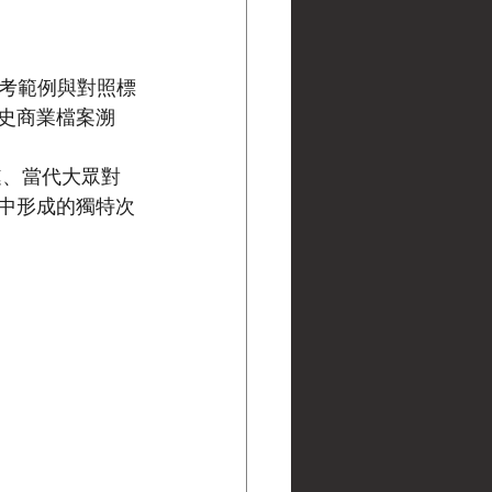
）的參考範例與對照標
史商業檔案溯
鏈、當代大眾對
中形成的獨特次