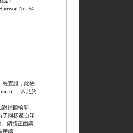
現代製品）
arrison No. 64 
鎖。經查證，此物
plica），常見於
比對鎖體輪廓、
仿製了同樣產自印
桿掛鎖。鎖體正面鑄
設有壓鑄