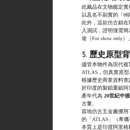
此藏品在文物鑑定實
以及名不副實的「8
此外，這款仿古鎖在現
入測試，證明僅需簡
途（For show on
5. 歷史原型
儘管本物件為現代複
ATLAS，但真實原型
根據歷史商業資料查證，Har
於印度的製鎖重鎮阿里格爾
產年代為 
20世紀中後
古董。
當地仿古五金廠挪用了這
的「ATLAS」（希
本質上是印度阿里格