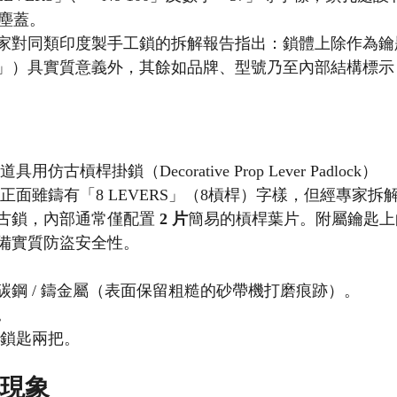
防塵蓋。
家對同類印度製手工鎖的拆解報告指出：鎖體上除作為鑰
7」）具實質意義外，其餘如品牌、型號乃至內部結構標示
道具用仿古槓桿掛鎖（Decorative Prop Lever Padlock）
體正面雖鑄有「8 LEVERS」（8槓桿）字樣，但經專家
古鎖，內部通常僅配置 
2 片
簡易的槓桿葉片。附屬鑰匙上
備實質防盜安全性。
碳鋼 / 鑄金屬（表面保留粗糙的砂帶機打磨痕跡）。
。
古鎖匙兩把。
化現象