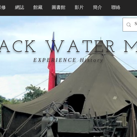
保修
網誌
館藏
圖書館
影片
簡介
聯絡
LACK WATER 
EXPERIENCE History