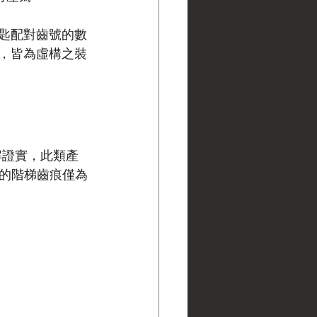
匙配對齒號的數
，皆為虛構之裝
拆解證實，此類產
的階梯齒痕僅為