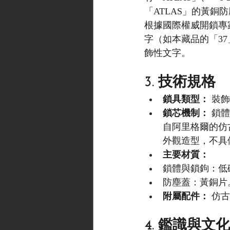
「ATLAS」的黃銅
根據國際權威開鎖專
字（如本藏品的「3
飾性文字。
3. 技術規格
鎖具類型：
 裝飾
鎖芯機制：
 鎖
自阿里格爾的仿
外觀造型，不具
主要材質：
鎖體與鎖鉤：低
防塵蓋：黃銅片
附屬配件：
 仿
4. 鑑識與文