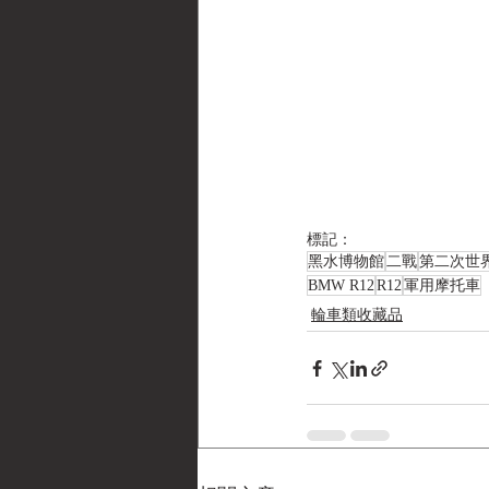
標記：
黑水博物館
二戰
第二次世
BMW R12
R12
軍用摩托車
輪車類收藏品