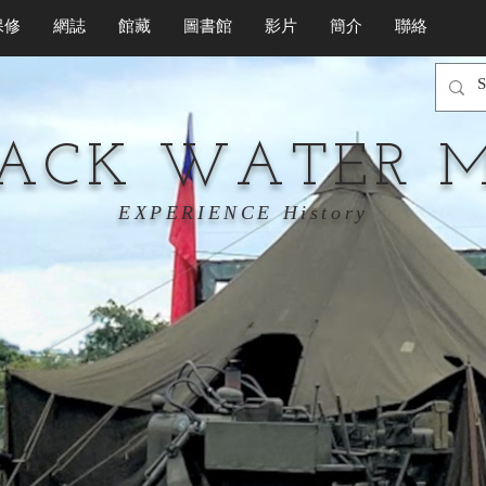
保修
網誌
館藏
圖書館
影片
簡介
聯絡
LACK WATER 
EXPERIENCE History