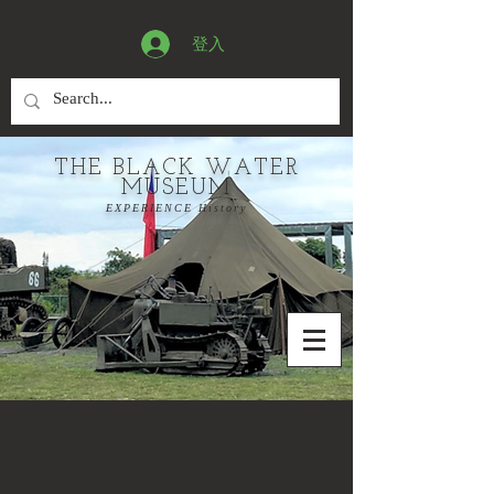
登入
THE BLACK WATER
MUSEUM
EXPERIENCE History