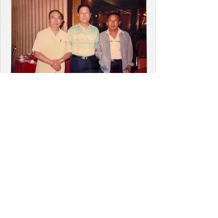
No. 66 "The Bear of Kinmen", 1st Platoon, 3rd
Company, 3rd Tank Regiment, with Inscription by
Hsiung Chen-chiu 拍照年份 ：約 民國39年
(1950) 自金門移防臺灣後 館藏單位
1月29日
讀畢需時 3 分鐘
照片類收藏品
民國73年，金門戰役戰三連第一
排66號戰車組員「金門三傑」重
聚紀念照-熊震球 贈
1984 Reunion Commemorative Photo of the
"Three Heroes of Kinmen" (Crew of Tank No.