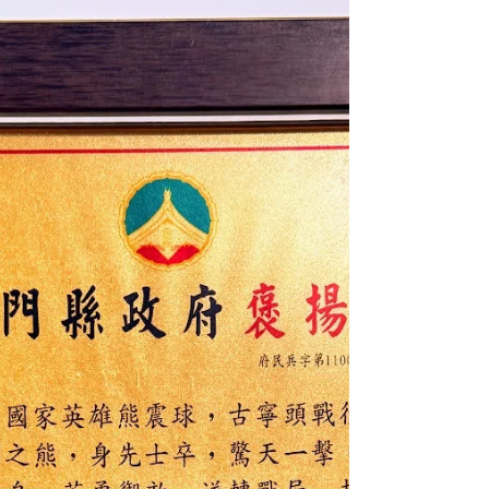
館藏》 感謝狀 古寧頭戰役 熊震球 英雄惠存...