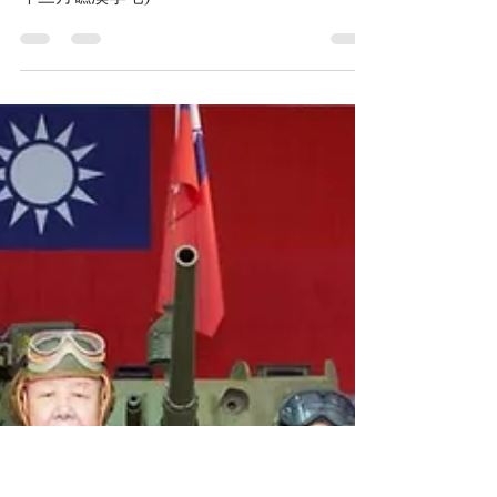
2023年5月4日
讀畢需時 4 分鐘
網誌
古寧頭戰役的實況說明 (民
國52年3月礁溪李宅)李樹蘭
將軍口述 朱義雲筆記
古寧頭戰役《金門戰役》的實況說明 (五十二
年三月礁溪李宅)