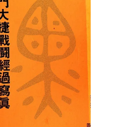
月12日 文物作者： 中華民國總統府 發行地
點： 臺灣 臺北 文物形式： 紙本文獻（鈐印大
紅底「榮典之璽」，並配有精美金漆雕花木
框） 捐贈人： 熊鼎先生捐贈 館藏單位： 黑水
博物館 (Black Water Museum) 2. 內容說明 本件
藏品為中華民國政府於民國110年（2021年）1
月12日，明令頒發給已故保臺英雄熊震球先生
的總統褒揚令（華總褒字第1490號）。 【褒
揚令全文】 褒揚令 華總褒字第1490號 前陸軍
裝甲兵第二師戰車第三營