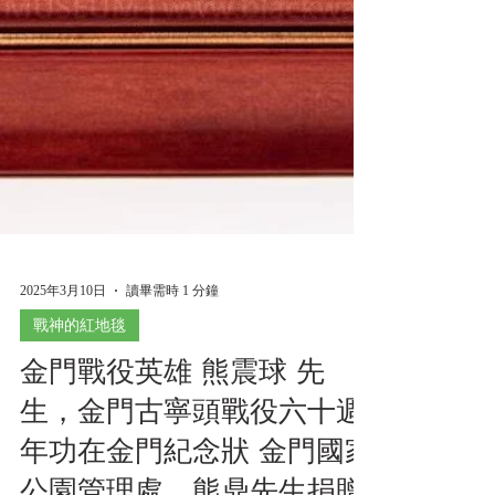
2025年3月10日
讀畢需時 1 分鐘
戰神的紅地毯
金門戰役英雄 熊震球 先
生，金門古寧頭戰役六十週