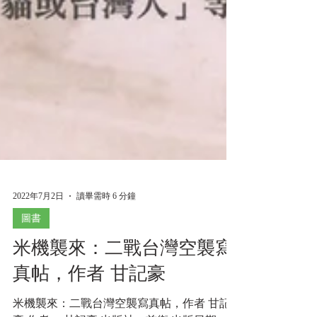
2022年7月2日
讀畢需時 6 分鐘
圖書
米機襲來：二戰台灣空襲寫
真帖，作者 甘記豪